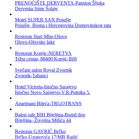
PRENOĆIŠTE DERVENTA-Pansion Šljuka
Derventa-Sime Šolaje
Motel SUPER SAN Posušje
Posušje, Bosna i Hercegovina Domovinskog rata
Restoran Stari Mlin-Olovo
Olovo-Olovske luke
Restoran Konjic-NERETVA
Tržni centar, 88400 Konjic,BiH
Svečani salon Royal Zvornik
Zvornik-Tabanci
Hotel Victoria-Istočno Sarajevo
Istočno Novo Sarajevo-V.R.Putnika 5.
Apartmani Bileća-TRGOTRANS
Balon sale BIH Bijeljina-Bomil doo
Bijeljina- Živojina Mišića 44
Restoran GAVRIĆ Brčko
Brčko-Uzunovića 17/MB Radić