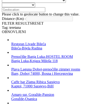
Please click to geolocate button to change this value.
Distance (Km) :
FILTER RESULTS
RESET
Tag: teretana
OBNOVLJENI
Restoran Livade Bileća
Bileća-Bijela Rudina
Prenoćište Banja Luka-HOSTEL ROOM
Banja Luka-Knjaza Miloša 118
Plava Laguna Doboj-prenoćište,zimmer rooms
Bare, Doboj 74000, Bosna i Hercegovina
Caffe bar Zlatna Ribica Sarajevo
Kaptol, 71000 Sarajevo,BiH
Amaro sur. Goražde-Pansion
Goražde-Osanica