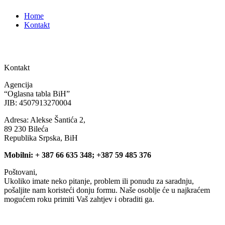
Home
Kontakt
Kontakt
Agencija
“Oglasna tabla BiH”
JIB: 4507913270004
Adresa: Alekse Šantića 2,
89 230 Bileća
Republika Srpska, BiH
Mobilni: + 387 66 635 348; +387 59 485 376
Poštovani,
Ukoliko imate neko pitanje, problem ili ponudu za saradnju,
pošaljite nam koristeći donju formu. Naše osoblje će u najkraćem
mogućem roku primiti Vaš zahtjev i obraditi ga.