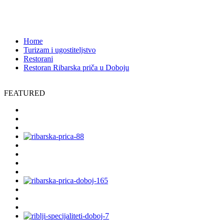
Rudanka, Bosna i Hercegovina
2429
Home
Turizam i ugostiteljstvo
Restorani
Restoran Ribarska priča u Doboju
FEATURED