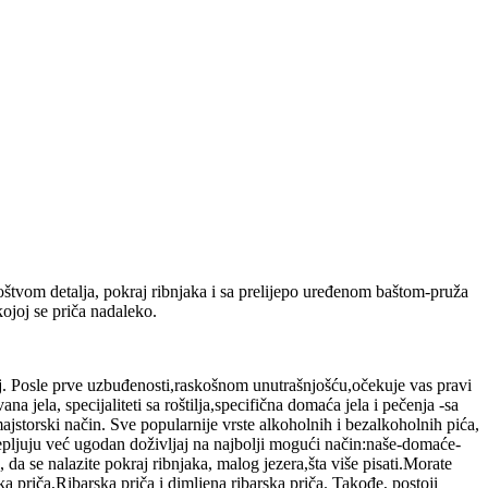
noštvom detalja, pokraj ribnjaka i sa prelijepo uređenom baštom-pruža
ojoj se priča nadaleko.
oj. Posle prve uzbuđenosti,raskošnom unutrašnjošću,očekuje vas pravi
na jela, specijaliteti sa roštilja,specifična domaća jela i pečenja -sa
 majstorski način. Sve popularnije vrste alkoholnih i bezalkoholnih pića,
krepljuju već ugodan doživljaj na najbolji mogući način:naše-domaće-
a se nalazite pokraj ribnjaka, malog jezera,šta više pisati.Morate
 priča,Ribarska priča i dimljena ribarska priča. Takođe, postoji