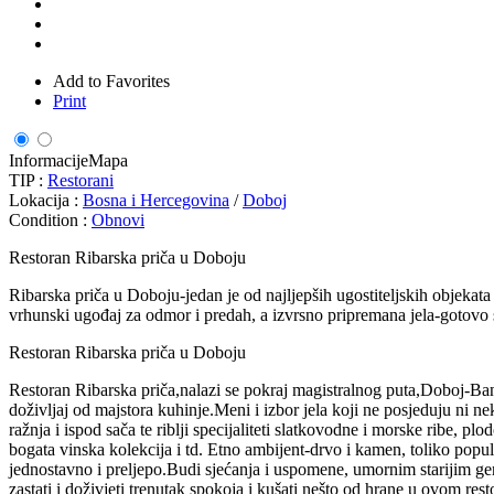
Add to Favorites
Print
Informacije
Mapa
TIP :
Restorani
Lokacija :
Bosna i Hercegovina
/
Doboj
Condition :
Obnovi
Restoran Ribarska priča u Doboju
Ribarska priča u Doboju-jedan je od najljepših ugostiteljskih objekata
vrhunski ugođaj za odmor i predah, a izvrsno pripremana jela-gotovo
Restoran Ribarska priča u Doboju
Restoran Ribarska priča,nalazi se pokraj magistralnog puta,Doboj-Ban
doživljaj od majstora kuhinje.Meni i izbor jela koji ne posjeduju ni neki
ražnja i ispod sača te riblji specijaliteti slatkovodne i morske ribe, p
bogata vinska kolekcija i td. Etno ambijent-drvo i kamen, toliko popul
jednostavno i preljepo.Budi sjećanja i uspomene, umornim starijim gen
zastati i doživjeti trenutak spokoja i kušati nešto od hrane u ovom r