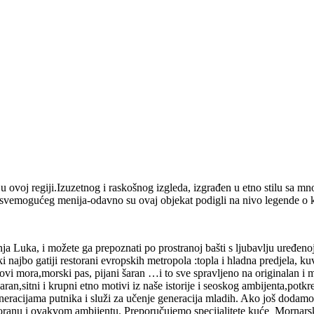
 u ovoj regiji.Izuzetnog i raskošnog izgleda, izgrađen u etno stilu sa m
 svemogućeg menija-odavno su ovaj objekat podigli na nivo legende o k
ja Luka, i možete ga prepoznati po prostranoj bašti s ljubavlju uređen
 najbo gatiji restorani evropskih metropola :topla i hladna predjela, kuva
lodovi mora,morski pas, pijani šaran …i to sve spravljeno na originalan i
aran,sitni i krupni etno motivi iz naše istorije i seoskog ambijenta,pot
eracijama putnika i služi za učenje generacija mladih. Ako još dodamo, d
estoranu i ovakvom ambijentu. Preporučujemo specijalitete kuće_Mornarska