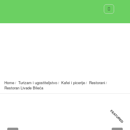
Restoran Livade Bileća
Bileća-Bijela Rudina
2373
Home
Turizam i ugostiteljstvo
Kafei i picerije
Restorani
Restoran Livade Bileća
FEATURED