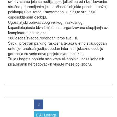
svim vrstama jela sa roštilja,specijalitetima od ribe i kuvanim
stručno pripremljenim jelima.Vlasnici objekta posebnu pažnju
poklanjaju kvalitetnoj i savremenoj kuhinji,te vrhunski
osposobljenom osoblju.
Ugostiteljski objekat zbog velikog i raskošnog
kapaciteta,često biva i mjesto za organizovana okupljanja uz
kompletan meni za oko
100.osoba/svadbe,rođendani,proslave i sl.
Širok i prostran parking,raskošna terasa u etno stilu,ugodan
enterijer unutrašnjosti,slobodan internet i ljubazno osoblje-
garancija su vaše nove posjete ovom objektu.
Tu je i bogata ponuda svih vrsta alkoholnih i bezalkoholnih
pića,biranih hercegovačkih vina,te meze po izboru.
All Listings