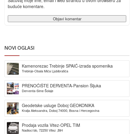
Sačuvaj moje ime, email i web stranicu u ovom browseru za
buduće komentare.
NOVI OGLASI
Kamenorezac Trebinje SPAIĆ-izrada spomenika
Trebinje-Obala Mića Ljubibratića
PRENOĆIŠTE DERVENTA-Pansion Šljuka
Derventa-Sime Šolaje
Geodetske usluge Doboj GEOKONIKA
Kralja Aleksandra, Doboj 74000, Bosna i Hercegovina
Prodaja vozila Vitez-OPEL TIM
Nadioci bb, 72250 Vitez ,BiH