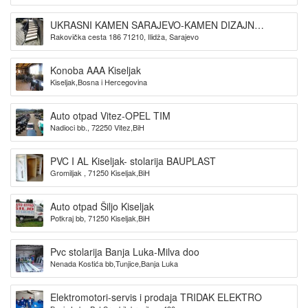
UKRASNI KAMEN SARAJEVO-KAMEN DIZAJN
Rakovička cesta 186 71210, Ilidža, Sarajevo
SARAJEVO
Konoba AAA Kiseljak
Kiseljak,Bosna i Hercegovina
Auto otpad Vitez-OPEL TIM
Nadioci bb., 72250 Vitez,BiH
PVC I AL Kiseljak- stolarija BAUPLAST
Gromiljak , 71250 Kiseljak,BiH
Auto otpad Šiljo Kiseljak
Potkraj bb, 71250 Kiseljak,BiH
Pvc stolarija Banja Luka-Milva doo
Nenada Kostića bb,Tunjice,Banja Luka
Elektromotori-servis i prodaja TRIDAK ELEKTRO