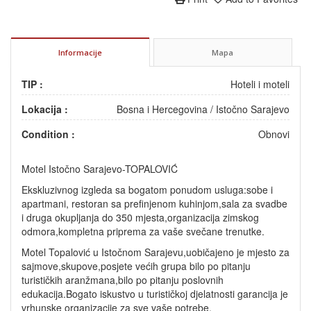
Informacije
Mapa
TIP :
Hoteli i moteli
Lokacija :
Bosna i Hercegovina
/
Istočno Sarajevo
Condition :
Obnovi
Motel Istočno Sarajevo-TOPALOVIĆ
Ekskluzivnog izgleda sa bogatom ponudom usluga:sobe i
apartmani, restoran sa prefinjenom kuhinjom,sala za svadbe
i druga okupljanja do 350 mjesta,organizacija zimskog
odmora,kompletna priprema za vaše svečane trenutke.
Motel Topalović u Istočnom Sarajevu,uobičajeno je mjesto za
sajmove,skupove,posjete većih grupa bilo po pitanju
turističkih aranžmana,bilo po pitanju poslovnih
edukacija.Bogato iskustvo u turističkoj djelatnosti garancija je
vrhunske organizacije za sve vaše potrebe.