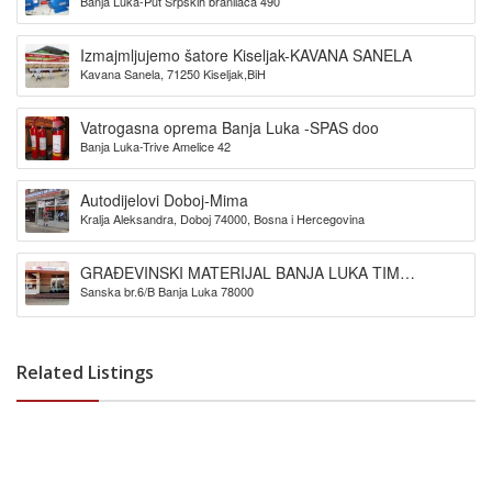
Banja Luka-Put Srpskih branilaca 490
Izmajmljujemo šatore Kiseljak-KAVANA SANELA
Kavana Sanela, 71250 Kiseljak,BiH
Vatrogasna oprema Banja Luka -SPAS doo
Banja Luka-Trive Amelice 42
Autodijelovi Doboj-Mima
Kralja Aleksandra, Doboj 74000, Bosna i Hercegovina
GRAĐEVINSKI MATERIJAL BANJA LUKA TIM
Sanska br.6/B Banja Luka 78000
PROMET DOO
Related Listings