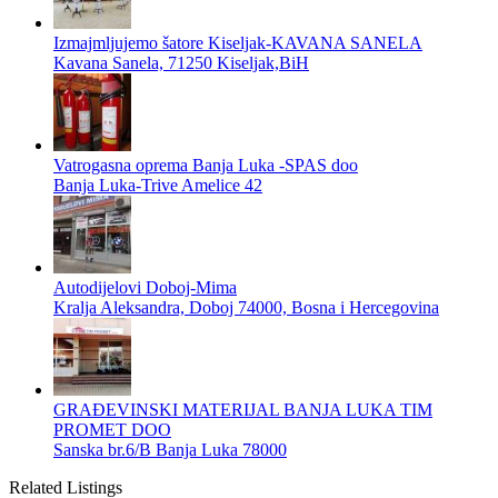
Izmajmljujemo šatore Kiseljak-KAVANA SANELA
Kavana Sanela, 71250 Kiseljak,BiH
Vatrogasna oprema Banja Luka -SPAS doo
Banja Luka-Trive Amelice 42
Autodijelovi Doboj-Mima
Kralja Aleksandra, Doboj 74000, Bosna i Hercegovina
GRAĐEVINSKI MATERIJAL BANJA LUKA TIM
PROMET DOO
Sanska br.6/B Banja Luka 78000
Related Listings