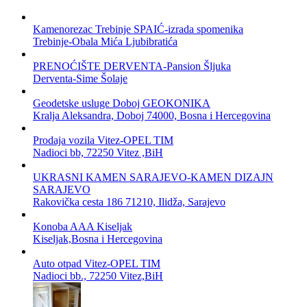
Kamenorezac Trebinje SPAIĆ-izrada spomenika
Trebinje-Obala Mića Ljubibratića
PRENOĆIŠTE DERVENTA-Pansion Šljuka
Derventa-Sime Šolaje
Geodetske usluge Doboj GEOKONIKA
Kralja Aleksandra, Doboj 74000, Bosna i Hercegovina
Prodaja vozila Vitez-OPEL TIM
Nadioci bb, 72250 Vitez ,BiH
UKRASNI KAMEN SARAJEVO-KAMEN DIZAJN
SARAJEVO
Rakovička cesta 186 71210, Ilidža, Sarajevo
Konoba AAA Kiseljak
Kiseljak,Bosna i Hercegovina
Auto otpad Vitez-OPEL TIM
Nadioci bb., 72250 Vitez,BiH