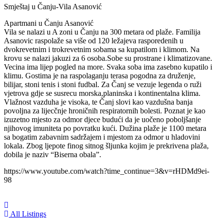
Smještaj u Čanju-Vila Asanović
Apartmani u Čanju Asanović
Vila se nalazi u A zoni u Čanju na 300 metara od plaže. Familija
Asanovic raspolaže sa više od 120 ležajeva rasporedenih u
dvokrevetnim i trokrevetnim sobama sa kupatilom i klimom. Na
krovu se nalazi jakuzi za 6 osoba.Sobe su prostrane i klimatizovane.
Vecina ima lijep pogled na more. Svaka soba ima zasebno kupatilo i
klimu. Gostima je na raspolaganju terasa pogodna za druženje,
bilijar, stoni tenis i stoni fudbal. Za Čanj se vezuje legenda o ruži
vjetrova gdje se susrecu morska,planinska i kontinentalna klima.
Vlažnost vazduha je visoka, te Čanj slovi kao vazdušna banja
povoljna za lijecčnje hroničnih respiratornih bolesti. Poznat je kao
izuzetno mjesto za odmor djece budući da je uočeno poboljšanje
njihovog imuniteta po povratku kući. Dužina plaže je 1100 metara
sa bogatim zabavnim sadržajem i mjestom za odmor u hladovini
lokala. Zbog ljepote finog sitnog šljunka kojim je prekrivena plaža,
dobila je naziv “Biserna obala”.
https://www.youtube.com/watch?time_continue=3&v=rHDMd9ei-
98
All Listings