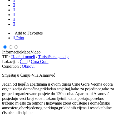
Add to Favorites
Print
Informacije
Mapa
Video
TIP :
Hoteli i moteli
/
Turističke agencije
Lokacija :
Čanj
/
Crna Gora
Condition :
Obnovi
Smještaj u Čanju-Vila Asanović
Jedan od ljepših apartmana u ovom dijelu Crne Gore.Veoma dobra
organizacija domaćina,prikladan smještaj,kako za pojedince,tako za
grupe i organizovane posjete do 120.osoba. Apartmani Asanović
posjeduju veći broj soba i tokom ljetnih dana,postaju,posebno
traženo mjesto za odmor i ljetovanje zbog opuštene i domaćinske
atmosfere,obezbjeđenog parkinga,prikladnih cijena i respektabilne
čistoće i discipline.