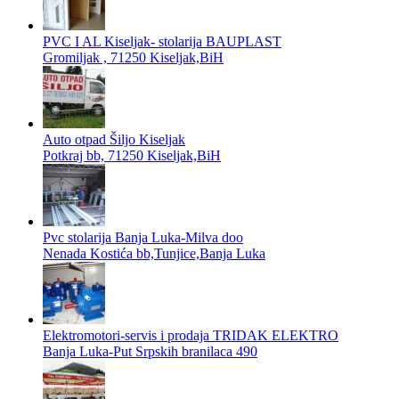
PVC I AL Kiseljak- stolarija BAUPLAST
Gromiljak , 71250 Kiseljak,BiH
Auto otpad Šiljo Kiseljak
Potkraj bb, 71250 Kiseljak,BiH
Pvc stolarija Banja Luka-Milva doo
Nenada Kostića bb,Tunjice,Banja Luka
Elektromotori-servis i prodaja TRIDAK ELEKTRO
Banja Luka-Put Srpskih branilaca 490