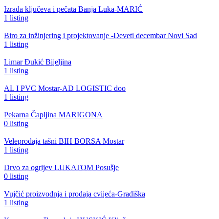
Izrada ključeva i pečata Banja Luka-MARIĆ
1 listing
Biro za inžinjering i projektovanje -Deveti decembar Novi Sad
1 listing
Limar Đukić Bijeljina
1 listing
AL I PVC Mostar-AD LOGISTIC doo
1 listing
Pekarna Čapljina MARIGONA
0 listing
Veleprodaja tašni BIH BORSA Mostar
1 listing
Drvo za ogrijev LUKATOM Posušje
0 listing
Vujčić proizvodnja i prodaja cvijeća-Gradiška
1 listing