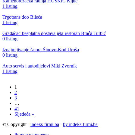
Kamenorezačka radnja HUSKIĆ Ključ
1 listing
Trgotrans doo Bileća
1 listing
Gradačac-besplatna dostava jela-restoran Braća Turbić
0 listing
Iznajmljivanje šatora Šipovo-Kod Uroša
0 listing
Auto servis i autodijelovi Miki Zvornik
1 listing
1
2
3
…
41
Sljedeća »
© Copyright -
indeks-firmi.ba
-
by indeks-firmi.ba
Pravne napomene