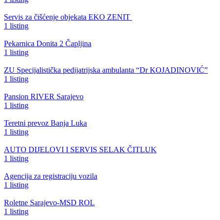
Servis za čišćenje objekata EKO ZENIT
1 listing
Pekarnica Donita 2 Čapljina
1 listing
ZU Specijalistička pedijatrijska ambulanta “Dr KOJADINOVIĆ”
1 listing
Pansion RIVER Sarajevo
1 listing
Teretni prevoz Banja Luka
1 listing
AUTO DIJELOVI I SERVIS SELAK ČITLUK
1 listing
Agencija za registraciju vozila
1 listing
Roletne Sarajevo-MSD ROL
1 listing