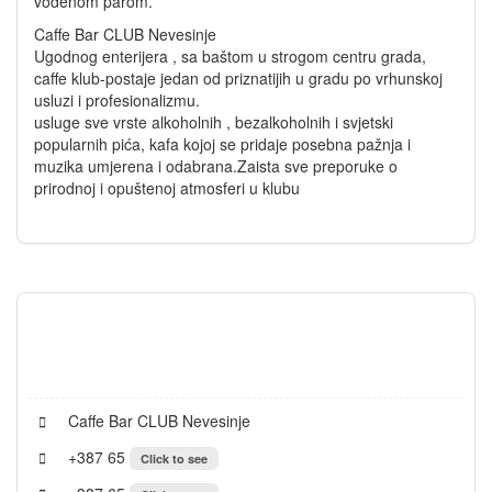
vodenom parom.
Caffe Bar CLUB Nevesinje
Ugodnog enterijera , sa baštom u strogom centru grada,
caffe klub-postaje jedan od priznatijih u gradu po vrhunskoj
usluzi i profesionalizmu.
usluge sve vrste alkoholnih , bezalkoholnih i svjetski
popularnih pića, kafa kojoj se pridaje posebna pažnja i
muzika umjerena i odabrana.Zaista sve preporuke o
prirodnoj i opuštenoj atmosferi u klubu
Caffe Bar CLUB Nevesinje
+387 65
Click to see