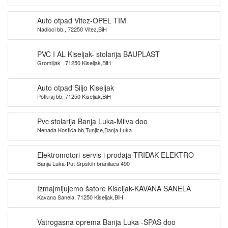
Auto otpad Vitez-OPEL TIM
Nadioci bb., 72250 Vitez,BiH
PVC I AL Kiseljak- stolarija BAUPLAST
Gromiljak , 71250 Kiseljak,BiH
Auto otpad Šiljo Kiseljak
Potkraj bb, 71250 Kiseljak,BiH
Pvc stolarija Banja Luka-Milva doo
Nenada Kostića bb,Tunjice,Banja Luka
Elektromotori-servis i prodaja TRIDAK ELEKTRO
Banja Luka-Put Srpskih branilaca 490
Izmajmljujemo šatore Kiseljak-KAVANA SANELA
Kavana Sanela, 71250 Kiseljak,BiH
Vatrogasna oprema Banja Luka -SPAS doo