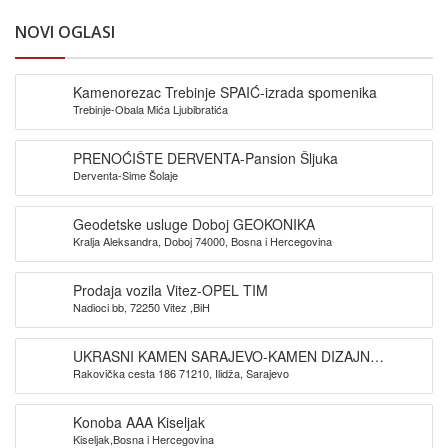
NOVI OGLASI
Kamenorezac Trebinje SPAIĆ-izrada spomenika
Trebinje-Obala Mića Ljubibratića
PRENOĆIŠTE DERVENTA-Pansion Šljuka
Derventa-Sime Šolaje
Geodetske usluge Doboj GEOKONIKA
Kralja Aleksandra, Doboj 74000, Bosna i Hercegovina
Prodaja vozila Vitez-OPEL TIM
Nadioci bb, 72250 Vitez ,BiH
UKRASNI KAMEN SARAJEVO-KAMEN DIZAJN
Rakovička cesta 186 71210, Ilidža, Sarajevo
SARAJEVO
Konoba AAA Kiseljak
Kiseljak,Bosna i Hercegovina