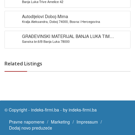
Banja Luka-Trive Amelice 42
Autodijelovi Doboj-Mima
Kralja Aleksandra, Doboj 74000, Bosna i Hercegovina
GRAĐEVINSKI MATERIJAL BANJA LUKA TIM
Sanska br.6/B Banja Luka 78000
PROMET DOO
Related Listings
© Copyright -
indeks-firmi.ba
-
by indeks-firmi.ba
Pravne napomene
Marketing
Impressum
Dodaj novo preduzeće