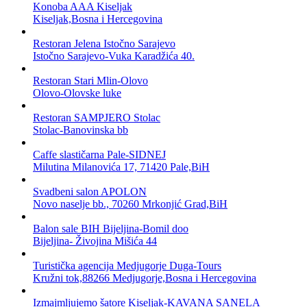
Konoba AAA Kiseljak
Kiseljak,Bosna i Hercegovina
Restoran Jelena Istočno Sarajevo
Istočno Sarajevo-Vuka Karadžića 40.
Restoran Stari Mlin-Olovo
Olovo-Olovske luke
Restoran SAMPJERO Stolac
Stolac-Banovinska bb
Caffe slastičarna Pale-SIDNEJ
Milutina Milanovića 17, 71420 Pale,BiH
Svadbeni salon APOLON
Novo naselje bb., 70260 Mrkonjić Grad,BiH
Balon sale BIH Bijeljina-Bomil doo
Bijeljina- Živojina Mišića 44
Turistička agencija Medjugorje Duga-Tours
Kružni tok,88266 Medjugorje,Bosna i Hercegovina
Izmajmljujemo šatore Kiseljak-KAVANA SANELA