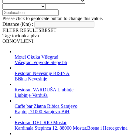
Please click to geolocate button to change this value.
Distance (Km) :
FILTER RESULTS
RESET
Tag: tocionica piva
OBNOVLJENI
Motel Okuka Višegrad
Višegrad-Vojvode Stepe bb
Restoran Nevesinje BIŠINA
Bišina Nevesinje
Restoran VARDUŠA Ljubinje
Ljubinje-Varduša
Caffe bar Zlatna Ribica Sarajevo
Kaptol, 71000 Sarajevo,BiH
Restoran DEL RIO Mostar
Kardinala Stepinca 12, 88000 Mostar,Bosna i Hercegovina