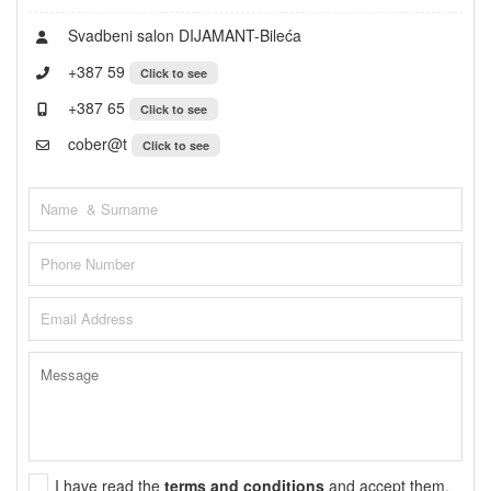
Svadbeni salon DIJAMANT-Bileća
+387 59
Click to see
+387 65
Click to see
cober@t
Click to see
I have read the
terms and conditions
and accept them.