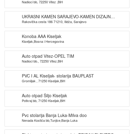
Nadioci bb, 72250 Vitez ,BiH
UKRASNI KAMEN SARAJEVO-KAMEN DIZAJN
Rakovička cesta 186 71210, Ilidža, Sarajevo
SARAJEVO
Konoba AAA Kiseljak
Kiseljak,Bosna i Hercegovina
Auto otpad Vitez-OPEL TIM
Nadioci bb., 72250 Vitez,BiH
PVC I AL Kiseljak- stolarija BAUPLAST
Gromiljak , 71250 Kiseljak,BiH
Auto otpad Šiljo Kiseljak
Potkraj bb, 71250 Kiseljak,BiH
Pvc stolarija Banja Luka-Milva doo
Nenada Kostića bb,Tunjice,Banja Luka