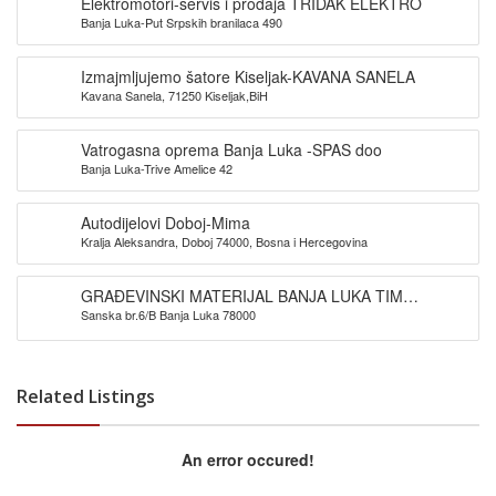
Elektromotori-servis i prodaja TRIDAK ELEKTRO
Banja Luka-Put Srpskih branilaca 490
Izmajmljujemo šatore Kiseljak-KAVANA SANELA
Kavana Sanela, 71250 Kiseljak,BiH
Vatrogasna oprema Banja Luka -SPAS doo
Banja Luka-Trive Amelice 42
Autodijelovi Doboj-Mima
Kralja Aleksandra, Doboj 74000, Bosna i Hercegovina
GRAĐEVINSKI MATERIJAL BANJA LUKA TIM
Sanska br.6/B Banja Luka 78000
PROMET DOO
Related Listings
An error occured!