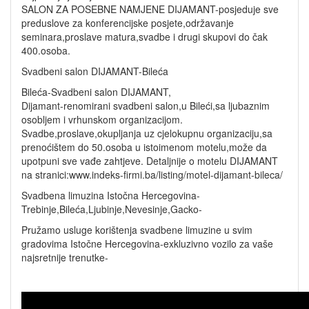
SALON ZA POSEBNE NAMJENE DIJAMANT-posjeduje sve
preduslove za konferencijske posjete,održavanje
seminara,proslave matura,svadbe i drugi skupovi do čak
400.osoba.
Svadbeni salon DIJAMANT-Bileća
Bileća-Svadbeni salon DIJAMANT,
Dijamant-renomirani svadbeni salon,u Bileći,sa ljubaznim
osobljem i vrhunskom organizacijom.
Svadbe,proslave,okupljanja uz cjelokupnu organizaciju,sa
prenoćištem do 50.osoba u istoimenom motelu,može da
upotpuni sve vađe zahtjeve. Detaljnije o motelu DIJAMANT
na stranici:www.indeks-firmi.ba/listing/motel-dijamant-bileca/
Svadbena limuzina Istočna Hercegovina-
Trebinje,Bileća,Ljubinje,Nevesinje,Gacko-
Pružamo usluge korištenja svadbene limuzine u svim
gradovima Istočne Hercegovina-exkluzivno vozilo za vaše
najsretnije trenutke-