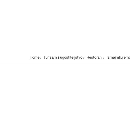
Izmajmljujemo šatore 
Kavana Sanela, 71250 Kiseljak,BiH
776
Home
Turizam i ugostiteljstvo
Restorani
Izmajmljujem