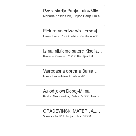
Pvc stolarija Banja Luka-Milva
Nenada Kostića bb,Tunjice,Banja Luka
doo
Elektromotori-servis i prodaja
Banja Luka-Put Srpskih branilaca 490
TRIDAK ELEKTRO
Izmajmljujemo šatore Kiseljak-
Kavana Sanela, 71250 Kiseljak,BiH
KAVANA SANELA
Vatrogasna oprema Banja
Banja Luka-Trive Amelice 42
Luka -SPAS doo
Autodijelovi Doboj-Mima
Kralja Aleksandra, Doboj 74000, Bosna i
Hercegovina
GRAĐEVINSKI MATERIJAL
Sanska br.6/B Banja Luka 78000
BANJA LUKA TIM PROMET
DOO