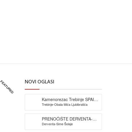
NOVI OGLASI
FEATURED
Kamenorezac Trebinje SPAIĆ-
Trebinje-Obala Mića Ljubibratića
izrada spomenika
PRENOĆIŠTE DERVENTA-
Derventa-Sime Šolaje
Pansion Šljuka