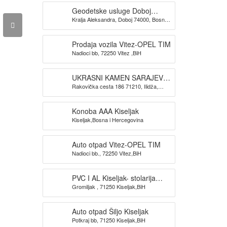
Geodetske usluge Doboj
Kralja Aleksandra, Doboj 74000, Bosna i
GEOKONIKA
Hercegovina
Prodaja vozila Vitez-OPEL TIM
Nadioci bb, 72250 Vitez ,BiH
UKRASNI KAMEN SARAJEVO-
Rakovička cesta 186 71210, Ilidža,
KAMEN DIZAJN SARAJEVO
Sarajevo
Konoba AAA Kiseljak
Kiseljak,Bosna i Hercegovina
Auto otpad Vitez-OPEL TIM
Nadioci bb., 72250 Vitez,BiH
PVC I AL Kiseljak- stolarija
Gromiljak , 71250 Kiseljak,BiH
BAUPLAST
Auto otpad Šiljo Kiseljak
Potkraj bb, 71250 Kiseljak,BiH