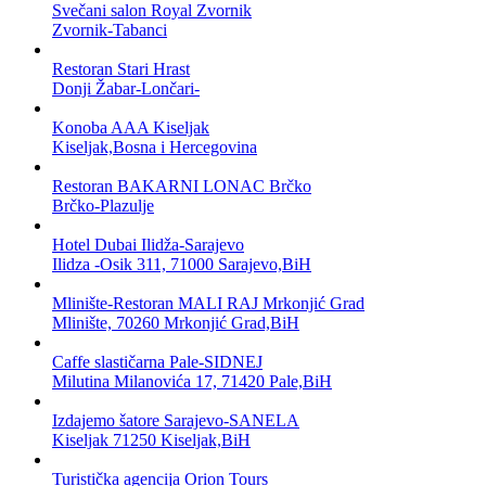
Svečani salon Royal Zvornik
Zvornik-Tabanci
Restoran Stari Hrast
Donji Žabar-Lončari-
Konoba AAA Kiseljak
Kiseljak,Bosna i Hercegovina
Restoran BAKARNI LONAC Brčko
Brčko-Plazulje
Hotel Dubai Ilidža-Sarajevo
Ilidza -Osik 311, 71000 Sarajevo,BiH
Mlinište-Restoran MALI RAJ Mrkonjić Grad
Mlinište, 70260 Mrkonjić Grad,BiH
Caffe slastičarna Pale-SIDNEJ
Milutina Milanovića 17, 71420 Pale,BiH
Izdajemo šatore Sarajevo-SANELA
Kiseljak 71250 Kiseljak,BiH
Turistička agencija Orion Tours