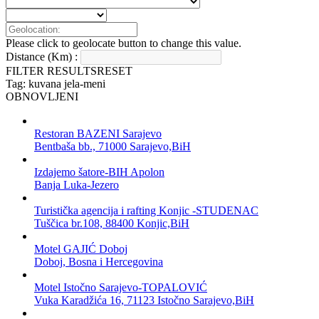
Please click to geolocate button to change this value.
Distance (Km) :
FILTER RESULTS
RESET
Tag: kuvana jela-meni
OBNOVLJENI
Restoran BAZENI Sarajevo
Bentbaša bb., 71000 Sarajevo,BiH
Izdajemo šatore-BIH Apolon
Banja Luka-Jezero
Turistička agencija i rafting Konjic -STUDENAC
Tuščica br.108, 88400 Konjic,BiH
Motel GAJIĆ Doboj
Doboj, Bosna i Hercegovina
Motel Istočno Sarajevo-TOPALOVIĆ
Vuka Karadžića 16, 71123 Istočno Sarajevo,BiH