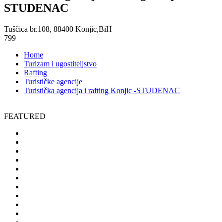
STUDENAC
Tuščica br.108, 88400 Konjic,BiH
799
Home
Turizam i ugostiteljstvo
Rafting
Turističke agencije
Turistička agencija i rafting Konjic -STUDENAC
FEATURED