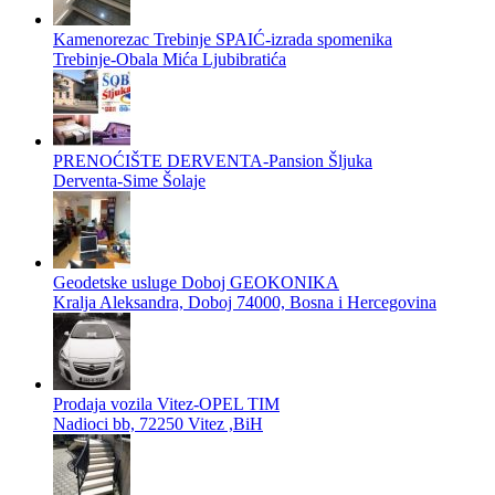
Kamenorezac Trebinje SPAIĆ-izrada spomenika
Trebinje-Obala Mića Ljubibratića
PRENOĆIŠTE DERVENTA-Pansion Šljuka
Derventa-Sime Šolaje
Geodetske usluge Doboj GEOKONIKA
Kralja Aleksandra, Doboj 74000, Bosna i Hercegovina
Prodaja vozila Vitez-OPEL TIM
Nadioci bb, 72250 Vitez ,BiH