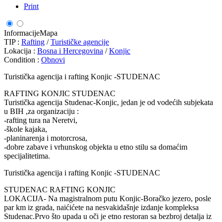
Print
Informacije
Mapa
TIP :
Rafting
/
Turističke agencije
Lokacija :
Bosna i Hercegovina
/
Konjic
Condition :
Obnovi
Turistička agencija i rafting Konjic -STUDENAC
RAFTING KONJIC STUDENAC
Turistička agencija Studenac-Konjic, jedan je od vodećih subjekata
u BIH ,za organizaciju :
-rafting tura na Neretvi,
-škole kajaka,
-planinarenja i motorcrosa,
-dobre zabave i vrhunskog objekta u etno stilu sa domaćim
specijalitetima.
Turistička agencija i rafting Konjic -STUDENAC
STUDENAC RAFTING KONJIC
LOKACIJA- Na magistralnom putu Konjic-Boračko jezero, posle
par km iz grada, naićićete na nesvakidašnje izdanje kompleksa
Studenac.Prvo što upada u oči je etno restoran sa bezbroj detalja iz