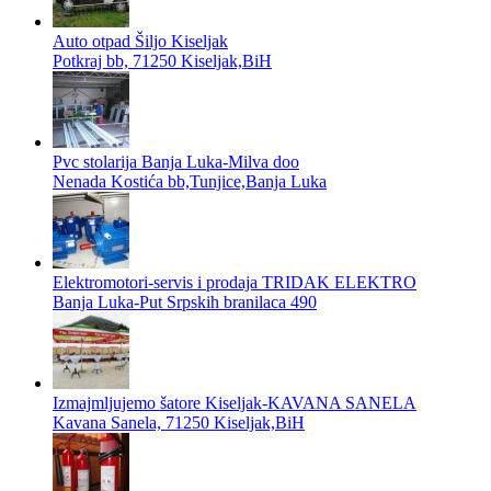
Auto otpad Šiljo Kiseljak
Potkraj bb, 71250 Kiseljak,BiH
Pvc stolarija Banja Luka-Milva doo
Nenada Kostića bb,Tunjice,Banja Luka
Elektromotori-servis i prodaja TRIDAK ELEKTRO
Banja Luka-Put Srpskih branilaca 490
Izmajmljujemo šatore Kiseljak-KAVANA SANELA
Kavana Sanela, 71250 Kiseljak,BiH