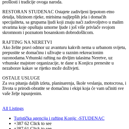
prošlosti i tradicije ovoga naroda.
RESTORAN STUDENAC Ostajete zadivljeni ljepotom etno
detalja, blizinom rijeke, mirisima najljepših jela i domaćih
specijaliteta, sa grupama ljudi koji znaju naći zadovoljstvo u malim
stvarima koje opuštaju umorne ljude i još više privlače svojom
skromnom i poznatom bosanskom dobrodošlicom.
RAFTING NA NERETVI
Ako želite pravi odmor uz avanturu kakvih nema u urbanom svijetu,
prepustite se domaćinu i uživajte u raznim rekreacionim
razonodama.Vrhunski rafting na divljim talasima Neretve, uz
vrhunske majstore organizacije, te dane u Konjicu prenesite u
nezaborav kakav se rijetko može doživjeti.
OSTALE USLUGE
Za sva pitanja daljih izleta, planinarenja, škole veslanja, motocrosa, i
života u prirodi-obratite se domaćinu i ekipi koja će vam učiniti sve
vaše želje ispunjenim.
All Listings
Turistička agencija i rafting Konjic -STUDENAC
+387 62
Click to see
+387 61
Click to see