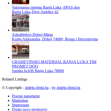
Vatrogasna oprema Banja Luka -SPAS doo
Banja Luka-Trive Amelice 42
Autodijelovi Doboj-Mima
Kralja Aleksandra, Doboj 74000, Bosna i Hercegovina
GRAĐEVINSKI MATERIJAL BANJA LUKA TIM
PROMET DOO
Sanska br.6/B Banja Luka 78000
Related Listings
© Copyright -
indeks-firmi.ba
-
by indeks-firmi.ba
Pravne napomene
Marketing
Impressum
Dodaj novo preduzeće