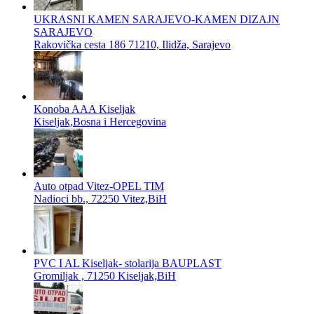
UKRASNI KAMEN SARAJEVO-KAMEN DIZAJN
SARAJEVO
Rakovička cesta 186 71210, Ilidža, Sarajevo
Konoba AAA Kiseljak
Kiseljak,Bosna i Hercegovina
Auto otpad Vitez-OPEL TIM
Nadioci bb., 72250 Vitez,BiH
PVC I AL Kiseljak- stolarija BAUPLAST
Gromiljak , 71250 Kiseljak,BiH