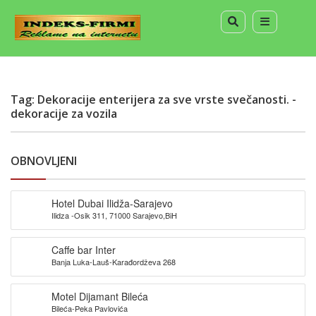
Tag: Dekoracije enterijera za sve vrste svečanosti. -
dekoracije za vozila
OBNOVLJENI
Hotel Dubai Ilidža-Sarajevo
Ilidza -Osik 311, 71000 Sarajevo,BiH
Caffe bar Inter
Banja Luka-Lauš-Karađordževa 268
Motel Dijamant Bileća
Bileća-Peka Pavlovića