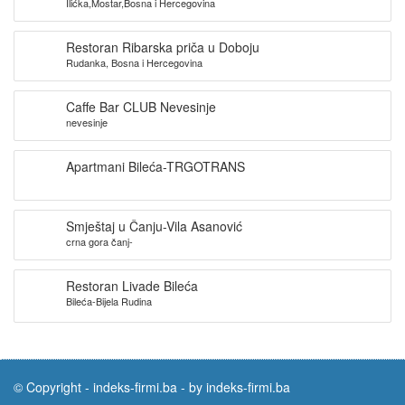
Ilićka,Mostar,Bosna i Hercegovina
Restoran Ribarska priča u Doboju
Rudanka, Bosna i Hercegovina
Caffe Bar CLUB Nevesinje
nevesinje
Apartmani Bileća-TRGOTRANS
Smještaj u Čanju-Vila Asanović
crna gora čanj-
Restoran Livade Bileća
Bileća-Bijela Rudina
© Copyright -
indeks-firmi.ba
-
by indeks-firmi.ba