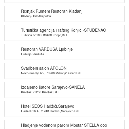
Ribnjak Rumeni Restoran Kladanj
Kladanj- Brloški potok
Turistička agencija i rafting Konjic -STUDENAC
Tuščica br.108, 88400 Konjic,BiH
Restoran VARDUŠA Ljubinje
Ljubinje-Varduša
Svadbeni salon APOLON
Novo naselje bb., 70260 Mrkonjić Grad,BiH
Izdajemo šatore Sarajevo-SANELA
Kiseljak 71250 Kiseljak,BiH
Hotel SEOS Hadžići,Sarajevo
Hadželi 16 A, 71240 Hadžići,Sarajevo,BiH
Hladjenje vodenom parom Mostar STELLA doo