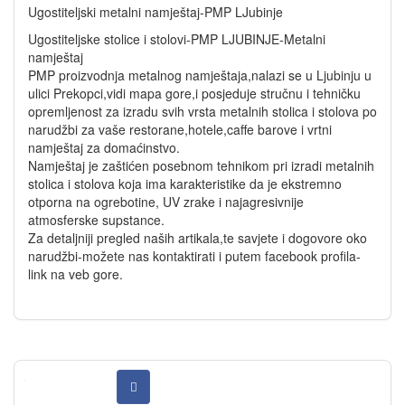
Ugostiteljski metalni namještaj-PMP LJubinje
Ugostiteljske stolice i stolovi-PMP LJUBINJE-Metalni
namještaj
PMP proizvodnja metalnog namještaja,nalazi se u Ljubinju u
ulici Prekopci,vidi mapa gore,i posjeduje stručnu i tehničku
opremljenost za izradu svih vrsta metalnih stolica i stolova po
narudžbi za vaše restorane,hotele,caffe barove i vrtni
namještaj za domaćinstvo.
Namještaj je zaštićen posebnom tehnikom pri izradi metalnih
stolica i stolova koja ima karakteristike da je ekstremno
otporna na ogrebotine, UV zrake i najagresivnije
atmosferske supstance.
Za detaljniji pregled naših artikala,te savjete i dogovore oko
narudžbi-možete nas kontaktirati i putem facebook profila-
link na veb gore.