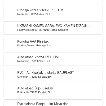
Prodaja vozila Vitez-OPEL TIM
Nadioci bb, 72250 Vitez ,BiH
UKRASNI KAMEN SARAJEVO-KAMEN DIZAJN
Rakovička cesta 186 71210, Ilidža, Sarajevo
SARAJEVO
Konoba AAA Kiseljak
Kiseljak,Bosna i Hercegovina
Auto otpad Vitez-OPEL TIM
Nadioci bb., 72250 Vitez,BiH
PVC I AL Kiseljak- stolarija BAUPLAST
Gromiljak , 71250 Kiseljak,BiH
Auto otpad Šiljo Kiseljak
Potkraj bb, 71250 Kiseljak,BiH
Pvc stolarija Banja Luka-Milva doo