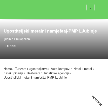
Ugostiteljski metalni namještaj-PMP LJubinje
ljubinje-Prekopci bb.
13995
Home
Turizam i ugostiteljstvo
Auto kampovi
Hoteli i moteli
Kafei i picerije
Restorani
Turističke agencije
Ugostiteljski metalni namještaj-PMP LJubinje
FEATURED