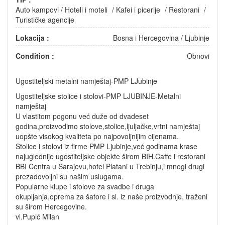
Auto kampovi
/
Hoteli i moteli
/
Kafei i picerije
/
Restorani
/
Turističke agencije
Lokacija :
Bosna i Hercegovina
/
Ljubinje
Condition :
Obnovi
Ugostiteljski metalni namještaj-PMP LJubinje
Ugostiteljske stolice i stolovi-PMP LJUBINJE-Metalni
namještaj
U vlastitom pogonu već duže od dvadeset
godina,proizvodimo stolove,stolice,ljuljačke,vrtni namještaj
uopšte visokog kvaliteta po najpovoljnijim cijenama.
Stolice i stolovi iz firme PMP Ljubinje,već godinama krase
najuglednije ugostiteljske objekte širom BIH.Caffe i restorani
BBI Centra u Sarajevu,hotel Platani u Trebinju,i mnogi drugi
prezadovoljni su našim uslugama.
Popularne klupe i stolove za svadbe i druga
okupljanja,oprema za šatore i sl. iz naše proizvodnje, traženi
su širom Hercegovine.
vl.Pupić Milan