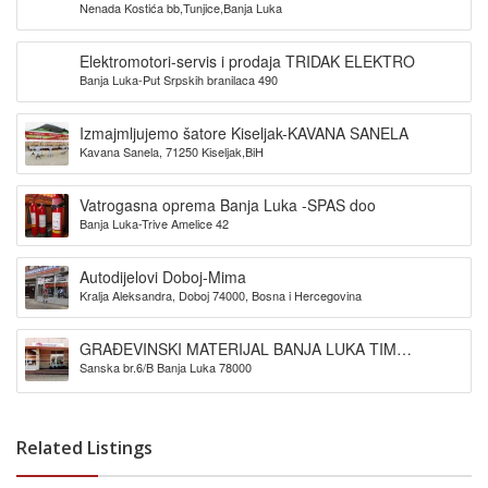
Nenada Kostića bb,Tunjice,Banja Luka
Elektromotori-servis i prodaja TRIDAK ELEKTRO
Banja Luka-Put Srpskih branilaca 490
Izmajmljujemo šatore Kiseljak-KAVANA SANELA
Kavana Sanela, 71250 Kiseljak,BiH
Vatrogasna oprema Banja Luka -SPAS doo
Banja Luka-Trive Amelice 42
Autodijelovi Doboj-Mima
Kralja Aleksandra, Doboj 74000, Bosna i Hercegovina
GRAĐEVINSKI MATERIJAL BANJA LUKA TIM
Sanska br.6/B Banja Luka 78000
PROMET DOO
Related Listings