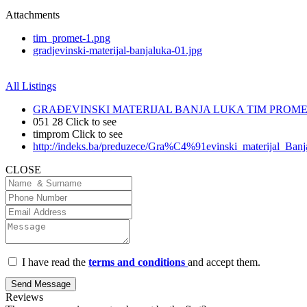
Attachments
tim_promet-1.png
gradjevinski-materijal-banjaluka-01.jpg
All Listings
GRAĐEVINSKI MATERIJAL BANJA LUKA TIM PROM
051 28
Click to see
timprom
Click to see
http://indeks.ba/preduzece/Gra%C4%91evinski_materijal_
CLOSE
I have read the
terms and conditions
and accept them.
Send Message
Reviews