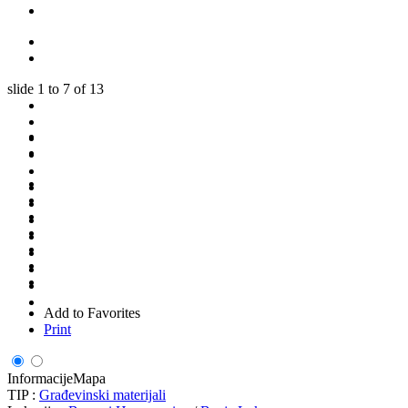
slide
1 to 7
of 13
Add to Favorites
Print
Informacije
Mapa
TIP :
Građevinski materijali