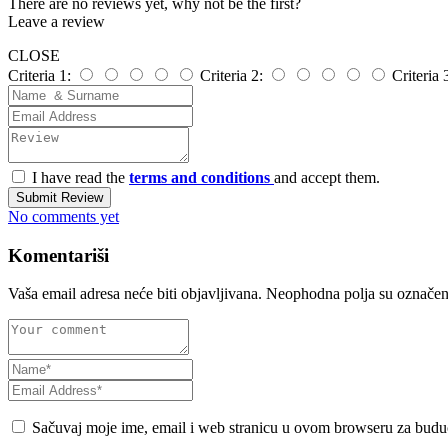
There are no reviews yet, why not be the first?
Leave a review
CLOSE
Criteria 1:
Criteria 2:
Criteria 
I have read the
terms and conditions
and accept them.
Submit Review
No comments yet
Komentariši
Vaša email adresa neće biti objavljivana.
Neophodna polja su označe
Sačuvaj moje ime, email i web stranicu u ovom browseru za budu