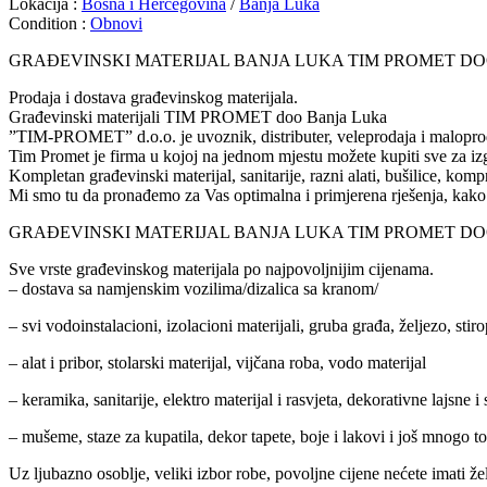
Lokacija :
Bosna i Hercegovina
/
Banja Luka
Condition :
Obnovi
GRAĐEVINSKI MATERIJAL BANJA LUKA TIM PROMET D
Prodaja i dostava građevinskog materijala.
Građevinski materijali TIM PROMET doo Banja Luka
”TIM-PROMET” d.o.o. je uvoznik, distributer, veleprodaja i malopro
Tim Promet je firma u kojoj na jednom mjestu možete kupiti sve za izg
Kompletan građevinski materijal, sanitarije, razni alati, bušilice, kom
Mi smo tu da pronađemo za Vas optimalna i primjerena rješenja, kako
GRAĐEVINSKI MATERIJAL BANJA LUKA TIM PROMET D
Sve vrste građevinskog materijala po najpovoljnijim cijenama.
– dostava sa namjenskim vozilima/dizalica sa kranom/
– svi vodoinstalacioni, izolacioni materijali, gruba građa, željezo, stir
– alat i pribor, stolarski materijal, vijčana roba, vodo materijal
– keramika, sanitarije, elektro materijal i rasvjeta, dekorativne lajsne 
– mušeme, staze za kupatila, dekor tapete, boje i lakovi i još mnogo to
Uz ljubazno osoblje, veliki izbor robe, povoljne cijene nećete imati 