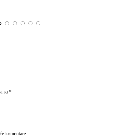
3:
na sa
*
će komentare.