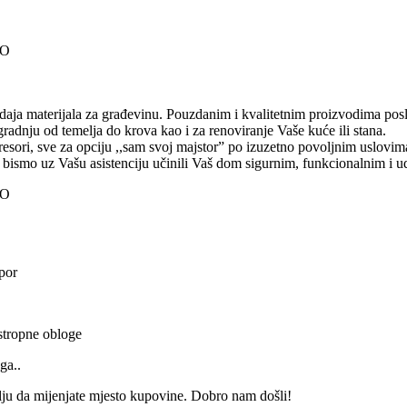
OO
daja materijala za građevinu. Pouzdanim i kvalitetnim proizvodima pos
radnju od temelja do krova kao i za renoviranje Vaše kuće ili stana.
presori, sve za opciju ,,sam svoj majstor” po izuzetno povoljnim uslovim
 bismo uz Vašu asistenciju učinili Vaš dom sigurnim, funkcionalnim i 
OO
opor
i stropne obloge
ga..
želju da mijenjate mjesto kupovine. Dobro nam došli!