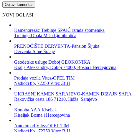
NOVI OGLASI
Kamenorezac Trebinje SPAIĆ-izrada spomenika
Trebinje-Obala Mića Ljubibratića
PRENOĆIŠTE DERVENTA-Pansion Šljuka
Derventa-Sime Šolaje
Geodetske usluge Doboj GEOKONIKA
Kralja Aleksandra, Doboj 74000, Bosna i Hercegovina
Prodaja vozila Vitez-OPEL TIM
Nadioci bb, 72250 Vitez ,BiH
UKRASNI KAMEN SARAJEVO-KAMEN DIZAJN SARA
Rakovička cesta 186 71210, Ilidža, Sarajevo
Konoba AAA Kiseljak
Kiseljak,Bosna i Hercegovina
Auto otpad Vitez-OPEL TIM
Nadioci bb., 72250 Vitez,BiH