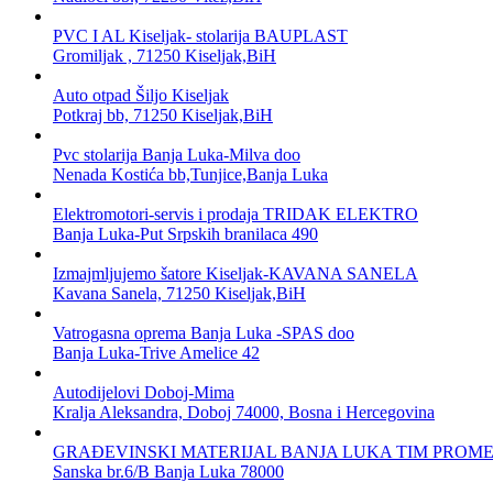
PVC I AL Kiseljak- stolarija BAUPLAST
Gromiljak , 71250 Kiseljak,BiH
Auto otpad Šiljo Kiseljak
Potkraj bb, 71250 Kiseljak,BiH
Pvc stolarija Banja Luka-Milva doo
Nenada Kostića bb,Tunjice,Banja Luka
Elektromotori-servis i prodaja TRIDAK ELEKTRO
Banja Luka-Put Srpskih branilaca 490
Izmajmljujemo šatore Kiseljak-KAVANA SANELA
Kavana Sanela, 71250 Kiseljak,BiH
Vatrogasna oprema Banja Luka -SPAS doo
Banja Luka-Trive Amelice 42
Autodijelovi Doboj-Mima
Kralja Aleksandra, Doboj 74000, Bosna i Hercegovina
GRAĐEVINSKI MATERIJAL BANJA LUKA TIM PROM
Sanska br.6/B Banja Luka 78000