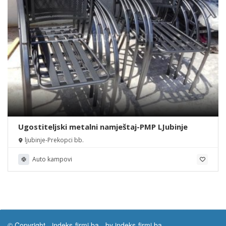
Ugostiteljski metalni namještaj-PMP LJubinje
ljubinje-Prekopci bb.
Auto kampovi
© Copyright -
indeks-firmi.ba
-
by indeks-firmi.ba