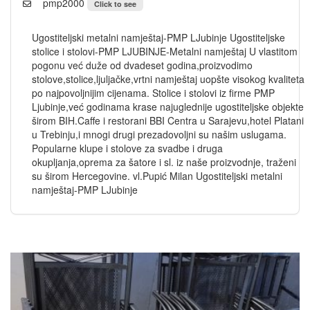
pmp2000
Click to see
Ugostiteljski metalni namještaj-PMP LJubinje Ugostiteljske
stolice i stolovi-PMP LJUBINJE-Metalni namještaj U vlastitom
pogonu već duže od dvadeset godina,proizvodimo
stolove,stolice,ljuljačke,vrtni namještaj uopšte visokog kvaliteta
po najpovoljnijim cijenama. Stolice i stolovi iz firme PMP
Ljubinje,već godinama krase najuglednije ugostiteljske objekte
širom BIH.Caffe i restorani BBI Centra u Sarajevu,hotel Platani
u Trebinju,i mnogi drugi prezadovoljni su našim uslugama.
Popularne klupe i stolove za svadbe i druga
okupljanja,oprema za šatore i sl. iz naše proizvodnje, traženi
su širom Hercegovine. vl.Pupić Milan Ugostiteljski metalni
namještaj-PMP LJubinje
Obnovi