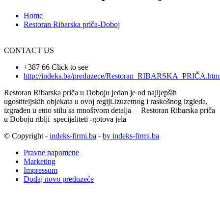
Home
Restoran Ribarska priča-Doboj
CONTACT US
+387 66
Click to see
http://indeks.ba/preduzece/Restoran_RIBARSKA_PRIČA.htm
Restoran Ribarska priča u Doboju jedan je od najljepših
ugostiteljskih objekata u ovoj regiji.Izuzetnog i raskošnog izgleda,
izgrađen u etno stilu sa mnoštvom detalja Restoran Ribarska priča
u Doboju riblji specijaliteti -gotova jela
© Copyright -
indeks-firmi.ba
-
by indeks-firmi.ba
Pravne napomene
Marketing
Impressum
Dodaj novo preduzeće