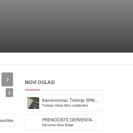
NOVI OGLASI
Kamenorezac Trebinje SPAIĆ-
Trebinje-Obala Mića Ljubibratića
izrada spomenika
PRENOĆIŠTE DERVENTA-
vorites
Derventa-Sime Šolaje
Pansion Šljuka