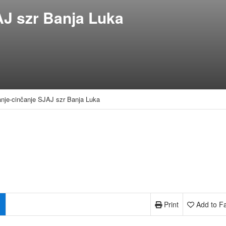
AJ szr Banja Luka
nje-cinčanje SJAJ szr Banja Luka
Print
Add to Fa