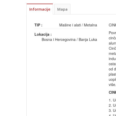
Informacije
Mapa
TIP :
Mašine i alati
/
Metalna
CIN
Povr
Lokacija :
cinč
Bosna i Hercegovina
/
Banja Luka
alum
Cinč
meta
indu
osta
od d
plas
uopš
više
CIN
1. U
2. U
3. U
4. U