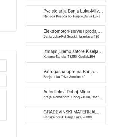
Pvc stolarija Banja Luka-Milva
Nenada Kostića bb,Tunjice,Banja Luka
doo
Elektromotori-servis i prodaja
Banja Luka-Put Srpskih branilaca 490
TRIDAK ELEKTRO
Izmajmljujemo šatore Kiseljak-
Kavana Sanela, 71250 Kiseljak,BiH
KAVANA SANELA
Vatrogasna oprema Banja
Banja Luka-Trive Amelice 42
Luka -SPAS doo
Autodijelovi Doboj-Mima
Kralja Aleksandra, Doboj 74000, Bosna i
Hercegovina
GRAĐEVINSKI MATERIJAL
Sanska br.6/B Banja Luka 78000
BANJA LUKA TIM PROMET
DOO