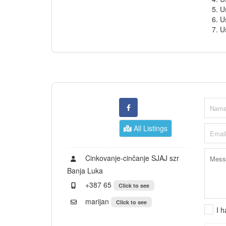
5. U
6. U
7. U
All Listings
Cinkovanje-cinčanje SJAJ szr
Banja Luka
+387 65
Click to see
marijan
Click to see
I 