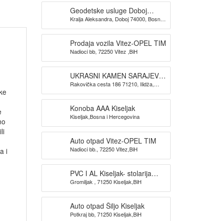
Geodetske usluge Doboj
Kralja Aleksandra, Doboj 74000, Bosna i
GEOKONIKA
Hercegovina
Prodaja vozila Vitez-OPEL TIM
Nadioci bb, 72250 Vitez ,BiH
UKRASNI KAMEN SARAJEVO-
Rakovička cesta 186 71210, Ilidža,
KAMEN DIZAJN SARAJEVO
ske
Sarajevo
Konoba AAA Kiseljak
e
Kiseljak,Bosna i Hercegovina
no
li
Auto otpad Vitez-OPEL TIM
Nadioci bb., 72250 Vitez,BiH
a i
PVC I AL Kiseljak- stolarija
Gromiljak , 71250 Kiseljak,BiH
BAUPLAST
Auto otpad Šiljo Kiseljak
Potkraj bb, 71250 Kiseljak,BiH