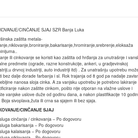
KOVANJE/CINČANJE SJAJ SZR Banja Luka
šinska zaštita metala-
anje,niklovanje,broniranje,bakarisanje,hromiranje,srebrenje,eloksaža
inijuma..
anje ili cinkovanje se koristi kao zaštita od hrđanja za unutrašnje i van
lne predmete (ograde, razne konstrukcije, ankeri, u gradjevinskoj
striji,u drvnoj industriji, auto industriji itd) . Za unatrašnju upotrebu mož
ti bez dalje dorade farbanja i sl. Rok trajanja od 8 god pa nadalje zavis
ebljine nanosa sloja cinka. A za vanjsku upotrebu je potrebno lakiranje i
tificiranje nakon zaštite cinkom, pošto nije otporan na vlažne uslove i
te vanjske uslove duže od godinu dana, a nakon plastifikacije 10 godin
. Boja sivoplava,žuta ili crna sa sjajem ili bez sjaja.
KOVANJE/CINČANJE SJAJ
sluga cinčanja / cinkovanja – Po dogovoru
sluga bakarisanja – Po dogovoru
sluga kalaisanja – Po dogovoru
sluga niklovanja – Po dogovoru