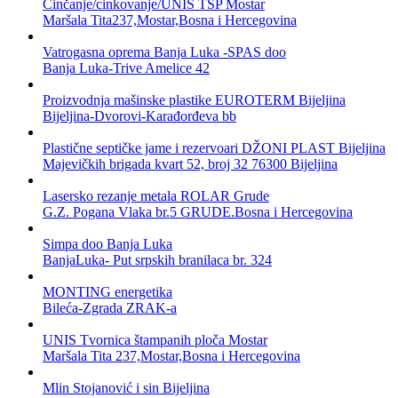
Cinčanje/cinkovanje/UNIS TŠP Mostar
Maršala Tita237,Mostar,Bosna i Hercegovina
Vatrogasna oprema Banja Luka -SPAS doo
Banja Luka-Trive Amelice 42
Proizvodnja mašinske plastike EUROTERM Bijeljina
Bijeljina-Dvorovi-Karađorđeva bb
Plastične septičke jame i rezervoari DŽONI PLAST Bijeljina
Majevičkih brigada kvart 52, broj 32 76300 Bijeljina
Lasersko rezanje metala ROLAR Grude
G.Z. Pogana Vlaka br.5 GRUDE.Bosna i Hercegovina
Simpa doo Banja Luka
BanjaLuka- Put srpskih branilaca br. 324
MONTING energetika
Bileća-Zgrada ZRAK-a
UNIS Tvornica štampanih ploča Mostar
Maršala Tita 237,Mostar,Bosna i Hercegovina
Mlin Stojanović i sin Bijeljina