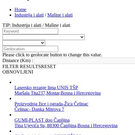
Home
Industrija i alati
/
Mašine i alati
TIP: Industrija i alati / Mašine i alati
Please click to geolocate button to change this value.
Distance (Km) :
FILTER RESULTS
RESET
OBNOVLJENI
Lasersko rezanje lima UNIS TŠP
Maršala Tita237,Mostar,Bosna i Hercegovina
Proizvodnja žice i ograda-Žica Čelinac
Čelinac- Danka Mitrova 7
GUMI-PLAST doo Čapljina
Tina Ujevića 9a, 88300 Čapljina,Bosna i Hercegovina