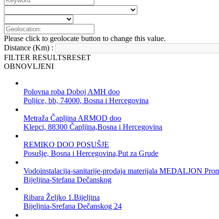
Please click to geolocate button to change this value.
Distance (Km) :
FILTER RESULTS
RESET
OBNOVLJENI
Polovna roba Doboj AMH doo
Poljice, bb, 74000, Bosna i Hercegovina
Metraža Čapljina ARMOD doo
Klepci, 88300 Čapljina,Bosna i Hercegovina
REMIKO DOO POSUŠJE
Posušje, Bosna i Hercegovina,Put za Grude
Vodoinstalacija-sanitarije-prodaja materijala MEDALJON Pro
Bijeljina-Stefana Dečanskog
Ribara Željko 1.Bijeljina
Bijeljnia-Srefana Dečanskog 24