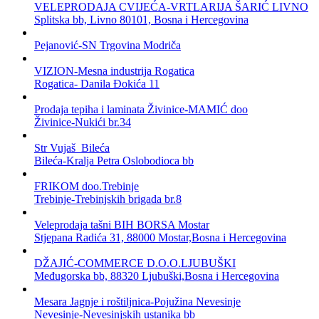
VELEPRODAJA CVIJEĆA-VRTLARIJA ŠARIĆ LIVNO
Splitska bb, Livno 80101, Bosna i Hercegovina
Pejanović-SN Trgovina Modriča
VIZION-Mesna industrija Rogatica
Rogatica- Danila Đokića 11
Prodaja tepiha i laminata Živinice-MAMIĆ doo
Živinice-Nukići br.34
Str Vujaš Bileća
Bileća-Kralja Petra Oslobodioca bb
FRIKOM doo.Trebinje
Trebinje-Trebinjskih brigada br.8
Veleprodaja tašni BIH BORSA Mostar
Stjepana Radića 31, 88000 Mostar,Bosna i Hercegovina
DŽAJIĆ-COMMERCE D.O.O.LJUBUŠKI
Međugorska bb, 88320 Ljubuški,Bosna i Hercegovina
Mesara Jagnje i roštiljnica-Pojužina Nevesinje
Nevesinje-Nevesinjskih ustanika bb