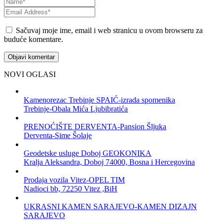
Sačuvaj moje ime, email i web stranicu u ovom browseru za
buduće komentare.
NOVI OGLASI
Kamenorezac Trebinje SPAIĆ-izrada spomenika
Trebinje-Obala Mića Ljubibratića
PRENOĆIŠTE DERVENTA-Pansion Šljuka
Derventa-Sime Šolaje
Geodetske usluge Doboj GEOKONIKA
Kralja Aleksandra, Doboj 74000, Bosna i Hercegovina
Prodaja vozila Vitez-OPEL TIM
Nadioci bb, 72250 Vitez ,BiH
UKRASNI KAMEN SARAJEVO-KAMEN DIZAJN
SARAJEVO