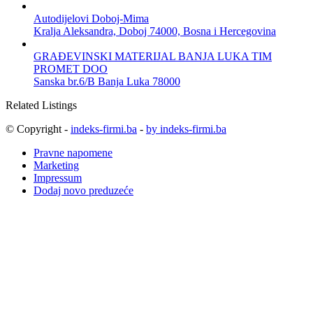
Autodijelovi Doboj-Mima
Kralja Aleksandra, Doboj 74000, Bosna i Hercegovina
GRAĐEVINSKI MATERIJAL BANJA LUKA TIM
PROMET DOO
Sanska br.6/B Banja Luka 78000
Related Listings
© Copyright -
indeks-firmi.ba
-
by indeks-firmi.ba
Pravne napomene
Marketing
Impressum
Dodaj novo preduzeće