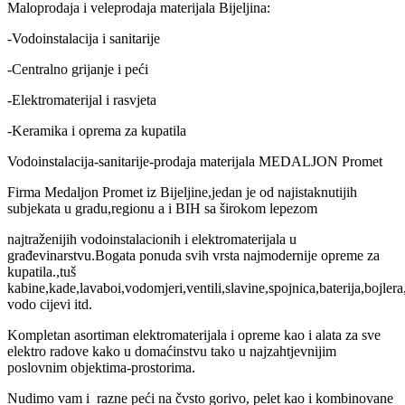
Maloprodaja i veleprodaja materijala Bijeljina:
-Vodoinstalacija i sanitarije
-Centralno grijanje i peći
-Elektromaterijal i rasvjeta
-Keramika i oprema za kupatila
Vodoinstalacija-sanitarije-prodaja materijala MEDALJON Promet
Firma Medaljon Promet iz Bijeljine,jedan je od najistaknutijih
subjekata u gradu,regionu a i BIH sa širokom lepezom
najtraženijih vodoinstalacionih i elektromaterijala u
građevinarstvu.Bogata ponuda svih vrsta najmodernije opreme za
kupatila.,tuš
kabine,kade,lavaboi,vodomjeri,ventili,slavine,spojnica,baterija,bojler
vodo cijevi itd.
Kompletan asortiman elektromaterijala i opreme kao i alata za sve
elektro radove kako u domaćinstvu tako u najzahtjevnijim
poslovnim objektima-prostorima.
Nudimo vam i razne peći na čvsto gorivo, pelet kao i kombinovane