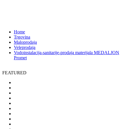
materijala MEDALJON Promet
Bijeljina-Stefana Dečanskog
4373
Home
Trgovina
Maloprodaja
Veleprodaja
Vodoinstalacija-sanitarije-prodaja materijala MEDALJON
Promet
FEATURED