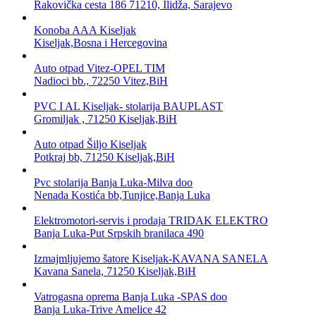
Rakovička cesta 186 71210, Ilidža, Sarajevo
Konoba AAA Kiseljak
Kiseljak,Bosna i Hercegovina
Auto otpad Vitez-OPEL TIM
Nadioci bb., 72250 Vitez,BiH
PVC I AL Kiseljak- stolarija BAUPLAST
Gromiljak , 71250 Kiseljak,BiH
Auto otpad Šiljo Kiseljak
Potkraj bb, 71250 Kiseljak,BiH
Pvc stolarija Banja Luka-Milva doo
Nenada Kostića bb,Tunjice,Banja Luka
Elektromotori-servis i prodaja TRIDAK ELEKTRO
Banja Luka-Put Srpskih branilaca 490
Izmajmljujemo šatore Kiseljak-KAVANA SANELA
Kavana Sanela, 71250 Kiseljak,BiH
Vatrogasna oprema Banja Luka -SPAS doo
Banja Luka-Trive Amelice 42