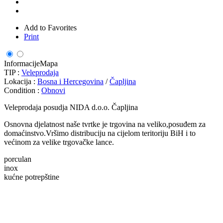
Add to Favorites
Print
Informacije
Mapa
TIP :
Veleprodaja
Lokacija :
Bosna i Hercegovina
/
Čapljina
Condition :
Obnovi
Veleprodaja posudja NIDA d.o.o. Čapljina
Osnovna djelatnost naše tvrtke je trgovina na veliko,posuđem za
domaćinstvo.Vršimo distribuciju na cijelom teritoriju BiH i to
većinom za velike trgovačke lance.
porculan
inox
kućne potrepštine