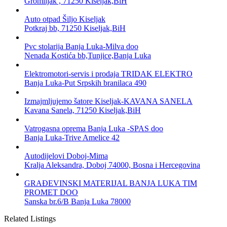
Gromiljak , 71250 Kiseljak,BiH
Auto otpad Šiljo Kiseljak
Potkraj bb, 71250 Kiseljak,BiH
Pvc stolarija Banja Luka-Milva doo
Nenada Kostića bb,Tunjice,Banja Luka
Elektromotori-servis i prodaja TRIDAK ELEKTRO
Banja Luka-Put Srpskih branilaca 490
Izmajmljujemo šatore Kiseljak-KAVANA SANELA
Kavana Sanela, 71250 Kiseljak,BiH
Vatrogasna oprema Banja Luka -SPAS doo
Banja Luka-Trive Amelice 42
Autodijelovi Doboj-Mima
Kralja Aleksandra, Doboj 74000, Bosna i Hercegovina
GRAĐEVINSKI MATERIJAL BANJA LUKA TIM
PROMET DOO
Sanska br.6/B Banja Luka 78000
Related Listings