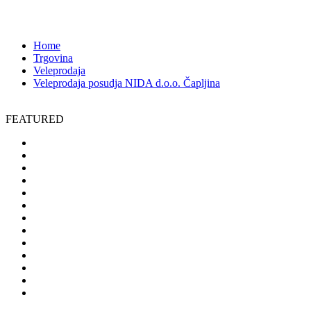
2197
Home
Trgovina
Veleprodaja
Veleprodaja posudja NIDA d.o.o. Čapljina
FEATURED