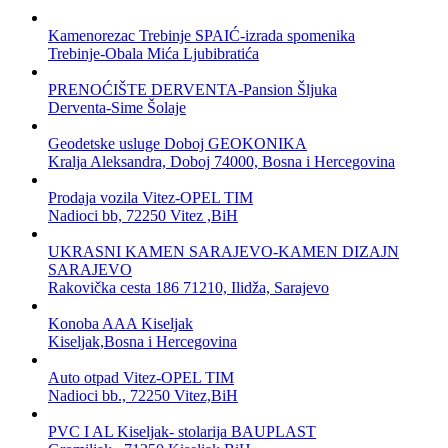
Kamenorezac Trebinje SPAIĆ-izrada spomenika
Trebinje-Obala Mića Ljubibratića
PRENOĆIŠTE DERVENTA-Pansion Šljuka
Derventa-Sime Šolaje
Geodetske usluge Doboj GEOKONIKA
Kralja Aleksandra, Doboj 74000, Bosna i Hercegovina
Prodaja vozila Vitez-OPEL TIM
Nadioci bb, 72250 Vitez ,BiH
UKRASNI KAMEN SARAJEVO-KAMEN DIZAJN
SARAJEVO
Rakovička cesta 186 71210, Ilidža, Sarajevo
Konoba AAA Kiseljak
Kiseljak,Bosna i Hercegovina
Auto otpad Vitez-OPEL TIM
Nadioci bb., 72250 Vitez,BiH
PVC I AL Kiseljak- stolarija BAUPLAST