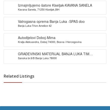
Izmajmljujemo šatore Kiseljak-KAVANA SANELA
Kavana Sanela, 71250 Kiseljak,BiH
Vatrogasna oprema Banja Luka -SPAS doo
Banja Luka-Trive Amelice 42
Autodijelovi Doboj-Mima
Kralja Aleksandra, Doboj 74000, Bosna i Hercegovina
GRAĐEVINSKI MATERIJAL BANJA LUKA TIM
Sanska br.6/B Banja Luka 78000
PROMET DOO
Related Listings