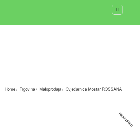
Cvjećarnica Mostar ROSSANA
Kralja Tomislava bb,Avenija,Mostar,BiH
4192
Home
Trgovina
Maloprodaja
Cvjećarnica Mostar ROSSANA
FEATURED