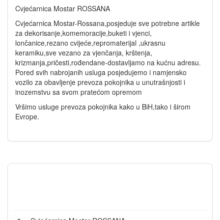
Cvjećarnica Mostar ROSSANA
Cvjećarnica Mostar-Rossana,posjeduje sve potrebne artikle
za dekorisanje,komemoracije,buketi i vjenci,
lončanice,rezano cvijeće,repromaterijal ,ukrasnu
keramiku,sve vezano za vjenčanja, krštenja,
krizmanja,pričesti,rođendane-dostavljamo na kućnu adresu.
Pored svih nabrojanih usluga posjedujemo i namjensko
vozilo za obavljenje prevoza pokojnika u unutrašnjosti i
inozemstvu sa svom pratećom opremom
Vršimo usluge prevoza pokojnika kako u BiH,tako i širom
Evrope.