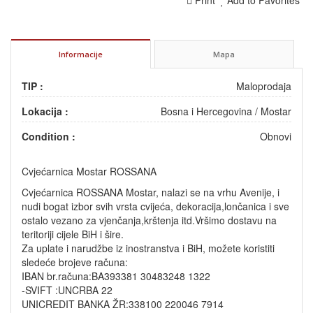
Informacije
Mapa
TIP :
Maloprodaja
Lokacija :
Bosna i Hercegovina
/
Mostar
Condition :
Obnovi
Cvjećarnica Mostar ROSSANA
Cvjećarnica ROSSANA Mostar, nalazi se na vrhu Avenije, i
nudi bogat izbor svih vrsta cvijeća, dekoracija,lončanica i sve
ostalo vezano za vjenčanja,krštenja itd.Vršimo dostavu na
teritoriji cijele BiH i šire.
Za uplate i narudžbe iz inostranstva i BiH, možete koristiti
sledeće brojeve računa:
IBAN br.računa:BA393381 30483248 1322
-SVIFT :UNCRBA 22
UNICREDIT BANKA ŽR:338100 220046 7914