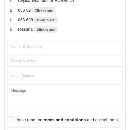
Cvjećarnica Mostar ROSSANA
036 32
Click to see
063 699
Click to see
rossana
Click to see
I have read the
terms and conditions
and accept them.