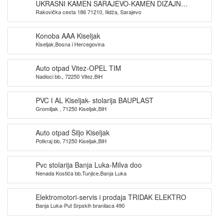
UKRASNI KAMEN SARAJEVO-KAMEN DIZAJN
Rakovička cesta 186 71210, Ilidža, Sarajevo
SARAJEVO
Konoba AAA Kiseljak
Kiseljak,Bosna i Hercegovina
Auto otpad Vitez-OPEL TIM
Nadioci bb., 72250 Vitez,BiH
PVC I AL Kiseljak- stolarija BAUPLAST
Gromiljak , 71250 Kiseljak,BiH
Auto otpad Šiljo Kiseljak
Potkraj bb, 71250 Kiseljak,BiH
Pvc stolarija Banja Luka-Milva doo
Nenada Kostića bb,Tunjice,Banja Luka
Elektromotori-servis i prodaja TRIDAK ELEKTRO
Banja Luka-Put Srpskih branilaca 490