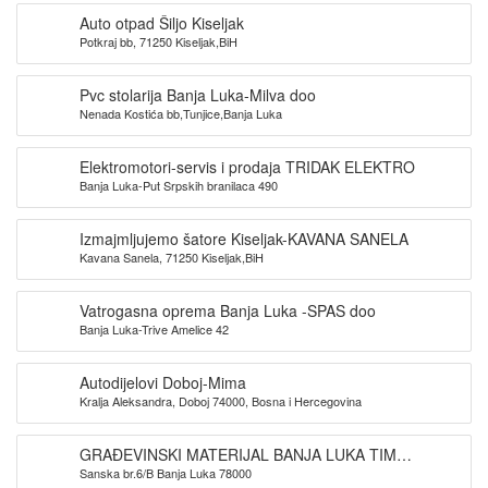
Auto otpad Šiljo Kiseljak
Potkraj bb, 71250 Kiseljak,BiH
Pvc stolarija Banja Luka-Milva doo
Nenada Kostića bb,Tunjice,Banja Luka
Elektromotori-servis i prodaja TRIDAK ELEKTRO
Banja Luka-Put Srpskih branilaca 490
Izmajmljujemo šatore Kiseljak-KAVANA SANELA
Kavana Sanela, 71250 Kiseljak,BiH
Vatrogasna oprema Banja Luka -SPAS doo
Banja Luka-Trive Amelice 42
Autodijelovi Doboj-Mima
Kralja Aleksandra, Doboj 74000, Bosna i Hercegovina
GRAĐEVINSKI MATERIJAL BANJA LUKA TIM
Sanska br.6/B Banja Luka 78000
PROMET DOO