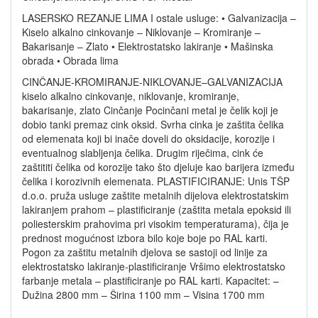
LASERSKO REZANJE LIMA I ostale usluge: • Galvanizacija –
Kiselo alkalno cinkovanje – Niklovanje – Kromiranje –
Bakarisanje – Zlato • Elektrostatsko lakiranje • Mašinska
obrada • Obrada lima
CINČANJE-KROMIRANJE-NIKLOVANJE–GALVANIZACIJA
kiselo alkalno cinkovanje, niklovanje, kromiranje,
bakarisanje, zlato Cinčanje Pocinčani metal je čelik koji je
dobio tanki premaz cink oksid. Svrha cinka je zaštita čelika
od elemenata koji bi inače doveli do oksidacije, korozije i
eventualnog slabljenja čelika. Drugim riječima, cink će
zaštititi čelika od korozije tako što djeluje kao barijera između
čelika i korozivnih elemenata. PLASTIFICIRANJE: Unis TŠP
d.o.o. pruža usluge zaštite metalnih dijelova elektrostatskim
lakiranjem prahom – plastificiranje (zaštita metala epoksid ili
poliesterskim prahovima pri visokim temperaturama), čija je
prednost mogućnost izbora bilo koje boje po RAL karti.
Pogon za zaštitu metalnih djelova se sastoji od linije za
elektrostatsko lakiranje-plastificiranje Vršimo elektrostatsko
farbanje metala – plastificiranje po RAL karti. Kapacitet: –
Dužina 2800 mm – Širina 1100 mm – Visina 1700 mm