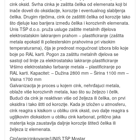
cink oksid. Svrha cinka je zaštita čelika od elemenata koji bi
inače doveli do oksidacije, korozije i eventualnog slabljenja
čelika. Drugim riječima, cink će zaštititi čelika od korozije tako
što djeluje kao barijera između čelika i korozivnih elemenata.
Unis TŠP d.o.o. pruža usluge zaštite metalnih dijelova
elektrostatskim lakiranjem prahom – plastificiranje (zaštita
metala epoksid ili poliesterskim prahovima pri visokim
temperaturama), čija je prednost mogućnost izbora bilo koje
boje po RAL karti. Pogon za zaštitu metalnih djelova se
sastoji od linije za elektrostatsko lakiranje-plastificiranje
Vršimo elektrostatsko farbanje metala – plastificiranje po
RAL karti. Kapacitet: – Dužina 2800 mm – Širina 1100 mm –
Visina 1700 mm
Galvanizacija je proces u kojem cink, nehrđajuci metala,
oblaže više korozivnih metala, kao što su željezo i čelik.
Budući da cink je reaktivan više od željeza ili čelika, on prvi
oksidira i tako štiti od korozije. Kada je izložen u atmosferu,
cink reagira s kisikom u obliku cink oksid, ovo dalje reagira s
ugljikovim dioksidom u obliku cink karbonat, prilično jaka
materija koja zaustavlja daljnje korozije štiteći čelika ili
željeza iz elemenata.
Cinčanje/cinkovanje/UNIS TŠP Mostar