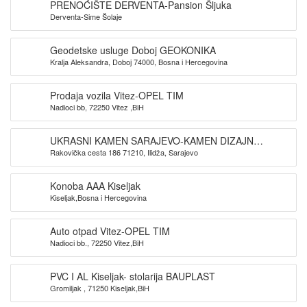
PRENOĆIŠTE DERVENTA-Pansion Šljuka
Derventa-Sime Šolaje
Geodetske usluge Doboj GEOKONIKA
Kralja Aleksandra, Doboj 74000, Bosna i Hercegovina
Prodaja vozila Vitez-OPEL TIM
Nadioci bb, 72250 Vitez ,BiH
UKRASNI KAMEN SARAJEVO-KAMEN DIZAJN
Rakovička cesta 186 71210, Ilidža, Sarajevo
SARAJEVO
Konoba AAA Kiseljak
Kiseljak,Bosna i Hercegovina
Auto otpad Vitez-OPEL TIM
Nadioci bb., 72250 Vitez,BiH
PVC I AL Kiseljak- stolarija BAUPLAST
Gromiljak , 71250 Kiseljak,BiH