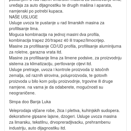
uređaja za auto dijagnostiku te drugih mašina i aparata,
namjenski po potrebi kupaca.
NAŠE USLUGE
Usluge uvoza te pustanje u rad limarskih masina za
profilisanje lima.
Moguca kombinacija na jednoj masini dva profila,
kombinacija trapez 20/trapez 40 ili trapez/limocrijep.
Masine za profilisanje CD/UD profila, profilisanje aluminijuma
za roletne, garazna vrata itd.
Masine za profilisanje lima za limene podsive, za proizvodnju
sistema za klimatizaciju, pertlovanje cijevi itd.
Usluge pretrage, uvoza i kontrole proizvoda iz istočnih
zemalja, od raznih sirovina, poluproizvoda, te gotovih
proizvoda u bilo kom polju proizvodnje, trgovine ili druge
namjene. na vama je da odaberete, mogućnosti su
neograničene.
Simpa doo Banja Luka
Veleprodaja vijčane robe, žica i pletiva, kuhinjskih sudopera.
dekorativne gipsane lajsne, dzogeri. Usluge uvoza masina
za limarsku, tekstilnu, drvopreradjivacku, prehrambenu
industriju, auto dijagnostiku itd.