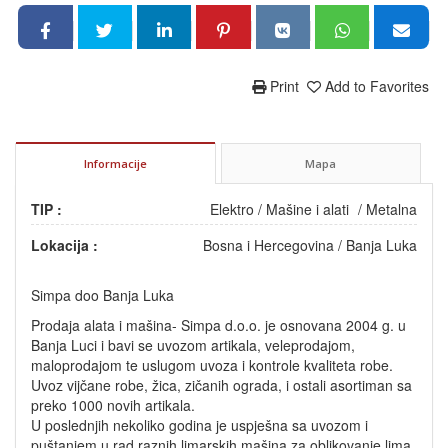
Print
Add to Favorites
Informacije
Mapa
TIP :
Elektro
/
Mašine i alati
/
Metalna
Lokacija :
Bosna i Hercegovina
/
Banja Luka
Simpa doo Banja Luka
Prodaja alata i mašina- Simpa d.o.o. je osnovana 2004 g. u
Banja Luci i bavi se uvozom artikala, veleprodajom,
maloprodajom te uslugom uvoza i kontrole kvaliteta robe.
Uvoz vijčane robe, žica, zičanih ograda, i ostali asortiman sa
preko 1000 novih artikala.
U poslednjih nekoliko godina je uspješna sa uvozom i
puštanjem u rad raznih limarskih mašina za oblikovanje lima,