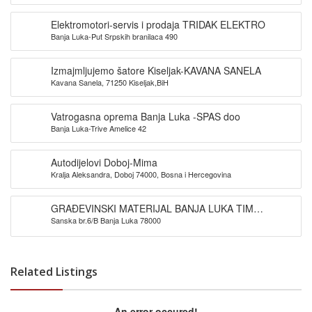
Elektromotori-servis i prodaja TRIDAK ELEKTRO
Banja Luka-Put Srpskih branilaca 490
Izmajmljujemo šatore Kiseljak-KAVANA SANELA
Kavana Sanela, 71250 Kiseljak,BiH
Vatrogasna oprema Banja Luka -SPAS doo
Banja Luka-Trive Amelice 42
Autodijelovi Doboj-Mima
Kralja Aleksandra, Doboj 74000, Bosna i Hercegovina
GRAĐEVINSKI MATERIJAL BANJA LUKA TIM
Sanska br.6/B Banja Luka 78000
PROMET DOO
Related Listings
An error occured!