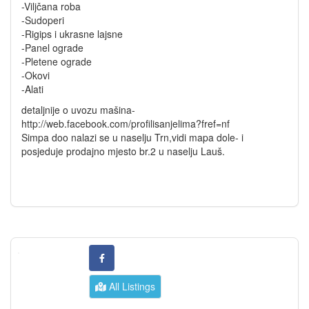
-Viljčana roba
-Sudoperi
-Rigips i ukrasne lajsne
-Panel ograde
-Pletene ograde
-Okovi
-Alati
detaljnije o uvozu mašina-
http://web.facebook.com/profilisanjelima?fref=nf
Simpa doo nalazi se u naselju Trn,vidi mapa dole- i
posjeduje prodajno mjesto br.2 u naselju Lauš.
All Listings