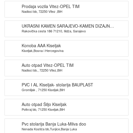
Prodaja vozila Vitez-OPEL TIM
Nadioci bb, 72250 Vitez ,BiH
UKRASNI KAMEN SARAJEVO-KAMEN DIZAJN
Rakovička cesta 186 71210, Ilidža, Sarajevo
SARAJEVO
Konoba AAA Kiseljak
Kiseljak,Bosna i Hercegovina
Auto otpad Vitez-OPEL TIM
Nadioci bb., 72250 Vitez,BiH
PVC I AL Kiseljak- stolarija BAUPLAST
Gromiljak , 71250 Kiseljak,BiH
Auto otpad Šiljo Kiseljak
Potkraj bb, 71250 Kiseljak,BiH
Pvc stolarija Banja Luka-Milva doo
Nenada Kostića bb,Tunjice,Banja Luka