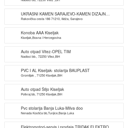
UKRASNI KAMEN SARAJEVO-KAMEN DIZAJN
Rakovička cesta 186 71210, Ilidža, Sarajevo
SARAJEVO
Konoba AAA Kiseljak
Kiseljak,Bosna i Hercegovina
Auto otpad Vitez-OPEL TIM
Nadioci bb., 72250 Vitez,BiH
PVC I AL Kiseljak- stolarija BAUPLAST
Gromiljak , 71250 Kiseljak,BiH
Auto otpad Šiljo Kiseljak
Potkraj bb, 71250 Kiseljak,BiH
Pvc stolarija Banja Luka-Milva doo
Nenada Kostića bb,Tunjice,Banja Luka
Elektromotori-servis i prodaja TRIDAK ELEKTRO