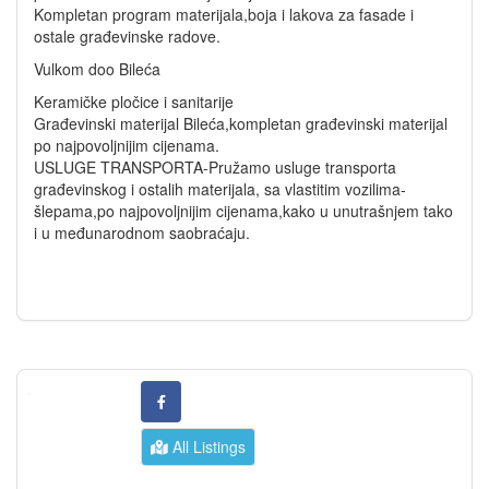
Kompletan program materijala,boja i lakova za fasade i
ostale građevinske radove.
Vulkom doo Bileća
Keramičke pločice i sanitarije
Građevinski materijal Bileća,kompletan građevinski materijal
po najpovoljnijim cijenama.
USLUGE TRANSPORTA-Pružamo usluge transporta
građevinskog i ostalih materijala, sa vlastitim vozilima-
šlepama,po najpovoljnijim cijenama,kako u unutrašnjem tako
i u međunarodnom saobraćaju.
All Listings