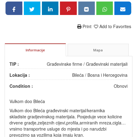
Print
Add to Favorites
Informacije
Mapa
TIP :
Građevinske firme
/
Građevinski materijali
Lokacija :
Bileća
/
Bosna i Hercegovina
Condition :
Obnovi
Vulkom doo Bileća
Vulkom doo Bileća građevinski materijal/keramika
skladiste gradjevinskog materijala. Posjeduje vece kolicine
drvene gradje,zeljeznih cijevi,profila,armiranih mreza,cigla…
vrsimo transportne usluge do mjesta i po narudzbi
prevozimo sa vozilima koja imaju kran.