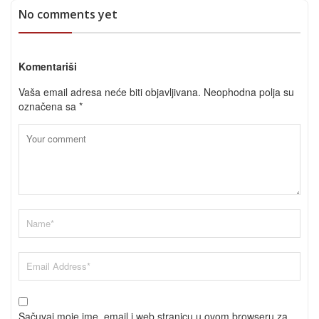
No comments yet
Komentariši
Vaša email adresa neće biti objavljivana.
Neophodna polja su
označena sa
*
Sačuvaj moje ime, email i web stranicu u ovom browseru za