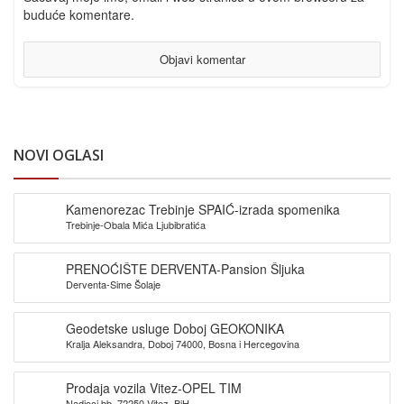
buduće komentare.
NOVI OGLASI
Kamenorezac Trebinje SPAIĆ-izrada spomenika
Trebinje-Obala Mića Ljubibratića
PRENOĆIŠTE DERVENTA-Pansion Šljuka
Derventa-Sime Šolaje
Geodetske usluge Doboj GEOKONIKA
Kralja Aleksandra, Doboj 74000, Bosna i Hercegovina
Prodaja vozila Vitez-OPEL TIM
Nadioci bb, 72250 Vitez ,BiH