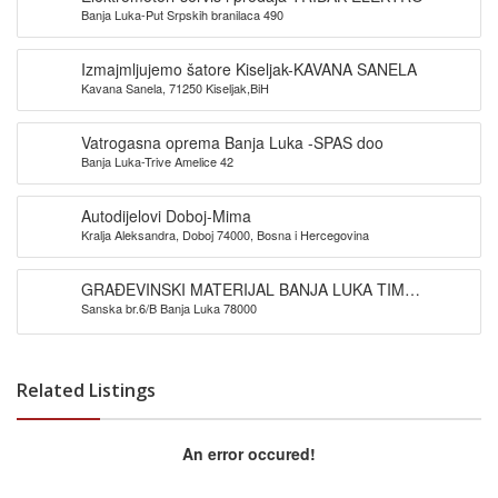
Banja Luka-Put Srpskih branilaca 490
Izmajmljujemo šatore Kiseljak-KAVANA SANELA
Kavana Sanela, 71250 Kiseljak,BiH
Vatrogasna oprema Banja Luka -SPAS doo
Banja Luka-Trive Amelice 42
Autodijelovi Doboj-Mima
Kralja Aleksandra, Doboj 74000, Bosna i Hercegovina
GRAĐEVINSKI MATERIJAL BANJA LUKA TIM
Sanska br.6/B Banja Luka 78000
PROMET DOO
Related Listings
An error occured!