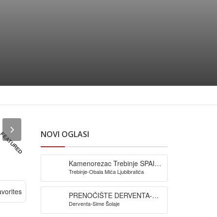
NOVI OGLASI
FEATURED
Kamenorezac Trebinje SPAIĆ-
Trebinje-Obala Mića Ljubibratića
izrada spomenika
vorites
PRENOĆIŠTE DERVENTA-
Derventa-Sime Šolaje
Pansion Šljuka