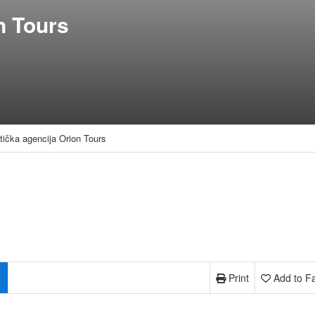
n Tours
stička agencija Orion Tours
Print
Add to Fa