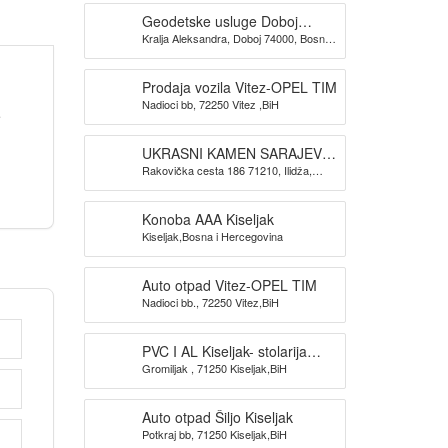
Geodetske usluge Doboj
Kralja Aleksandra, Doboj 74000, Bosna i
GEOKONIKA
Hercegovina
Prodaja vozila Vitez-OPEL TIM
Nadioci bb, 72250 Vitez ,BiH
e
UKRASNI KAMEN SARAJEVO-
Rakovička cesta 186 71210, Ilidža,
KAMEN DIZAJN SARAJEVO
Sarajevo
Konoba AAA Kiseljak
Kiseljak,Bosna i Hercegovina
Auto otpad Vitez-OPEL TIM
Nadioci bb., 72250 Vitez,BiH
PVC I AL Kiseljak- stolarija
Gromiljak , 71250 Kiseljak,BiH
BAUPLAST
Auto otpad Šiljo Kiseljak
Potkraj bb, 71250 Kiseljak,BiH