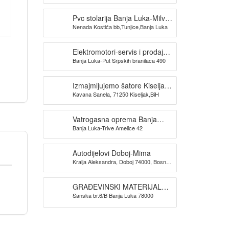
Pvc stolarija Banja Luka-Milva
Nenada Kostića bb,Tunjice,Banja Luka
doo
Elektromotori-servis i prodaja
Banja Luka-Put Srpskih branilaca 490
TRIDAK ELEKTRO
Izmajmljujemo šatore Kiseljak-
Kavana Sanela, 71250 Kiseljak,BiH
KAVANA SANELA
Vatrogasna oprema Banja
Banja Luka-Trive Amelice 42
Luka -SPAS doo
Autodijelovi Doboj-Mima
Kralja Aleksandra, Doboj 74000, Bosna i
Hercegovina
GRAĐEVINSKI MATERIJAL
Sanska br.6/B Banja Luka 78000
BANJA LUKA TIM PROMET
DOO