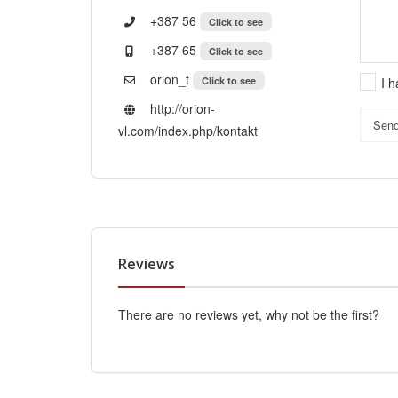
+387 56
Click to see
+387 65
Click to see
orion_t
Click to see
I 
http://orion-
Sen
vl.com/index.php/kontakt
Reviews
There are no reviews yet, why not be the first?