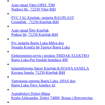
Auto otpad Vitez-OPEL TIM
Nadioci bb., 72250 Vitez,BiH
PVC I AL Kiseljak- stolarija BAUPLAST
Gromiljak , 71250 Kiseljak,BiH
Auto otpad Šiljo Kiseljak
Potkraj bb, 71250 Kiseljak,BiH
Pvc stolarija Banja Luka-Milva doo
Nenada Kostića bb,Tunjice,Banja Luka
Elektromotori-servis i prodaja TRIDAK ELEKTRO
Banja Luka-Put Srpskih branilaca 490
Izmajmljujemo šatore Kiseljak-KAVANA SANELA
Kavana Sanela, 71250 Kiseljak,BiH
Vatrogasna oprema Banja Luka -SPAS doo
Banja Luka-Trive Amelice 42
Autodijelovi Doboj-Mima
Kralja Aleksandra, Doboj 74000, Bosna i Hercegovina