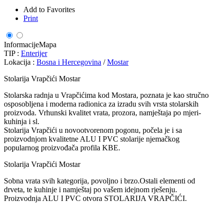
Add to Favorites
Print
Informacije
Mapa
TIP :
Enterijer
Lokacija :
Bosna i Hercegovina
/
Mostar
Stolarija Vrapčići Mostar
Stolarska radnja u Vrapčićima kod Mostara, poznata je kao stručno
osposobljena i moderna radionica za izradu svih vrsta stolarskih
proizvoda. Vrhunski kvalitet vrata, prozora, namještaja po mjeri-
kuhinja i sl.
Stolarija Vrapčići u novootvorenom pogonu, počela je i sa
proizvodnjom kvalitetne ALU I PVC stolarije njemačkog
popularnog proizvođača profila KBE.
Stolarija Vrapčići Mostar
Sobna vrata svih kategorija, povoljno i brzo.Ostali elementi od
drveta, te kuhinje i namještaj po vašem idejnom rješenju.
Proizvodnja ALU I PVC otvora STOLARIJA VRAPČIĆI.