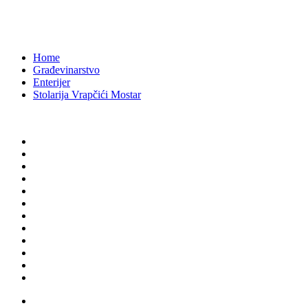
Vrapčići, 88000 Mostar,Bosna i Hercegovina
1405
Home
Građevinarstvo
Enterijer
Stolarija Vrapčići Mostar