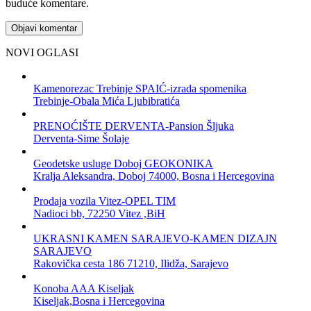
buduće komentare.
NOVI OGLASI
Kamenorezac Trebinje SPAIĆ-izrada spomenika
Trebinje-Obala Mića Ljubibratića
PRENOĆIŠTE DERVENTA-Pansion Šljuka
Derventa-Sime Šolaje
Geodetske usluge Doboj GEOKONIKA
Kralja Aleksandra, Doboj 74000, Bosna i Hercegovina
Prodaja vozila Vitez-OPEL TIM
Nadioci bb, 72250 Vitez ,BiH
UKRASNI KAMEN SARAJEVO-KAMEN DIZAJN
SARAJEVO
Rakovička cesta 186 71210, Ilidža, Sarajevo
Konoba AAA Kiseljak
Kiseljak,Bosna i Hercegovina