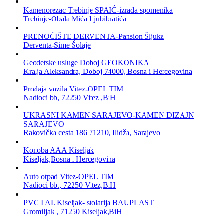
Kamenorezac Trebinje SPAIĆ-izrada spomenika
Trebinje-Obala Mića Ljubibratića
PRENOĆIŠTE DERVENTA-Pansion Šljuka
Derventa-Sime Šolaje
Geodetske usluge Doboj GEOKONIKA
Kralja Aleksandra, Doboj 74000, Bosna i Hercegovina
Prodaja vozila Vitez-OPEL TIM
Nadioci bb, 72250 Vitez ,BiH
UKRASNI KAMEN SARAJEVO-KAMEN DIZAJN
SARAJEVO
Rakovička cesta 186 71210, Ilidža, Sarajevo
Konoba AAA Kiseljak
Kiseljak,Bosna i Hercegovina
Auto otpad Vitez-OPEL TIM
Nadioci bb., 72250 Vitez,BiH
PVC I AL Kiseljak- stolarija BAUPLAST
Gromiljak , 71250 Kiseljak,BiH