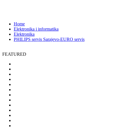
Butmirska 7,Sarajevo,BiH
6290
Home
Elektronika i informatika
Elektronika
PHILIPS servis Sarajevo-EURO servis
FEATURED