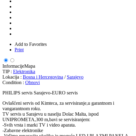
Add to Favorites
Print
Informacije
Mapa
TIP :
Elektronika
Lokacija :
Bosna i Hercegovina
/
Sarajevo
Condition :
Obnovi
PHILIPS servis Sarajevo-EURO servis
Ovlašćeni servis od Kimteca, za servisiranje,u garantnom i
vangarantnom roku.
TV servis u Sarajevu u naselju Dolac Malta, ispod
UNIPROMETA,300 m,bavi se servisiranjem:
-Svih vrsta i marki TV i video aparata.
-Zabavne elektronike
-Vršimo reparaciju,ukoliko je moguće,LED I PLAZMI PANELA-