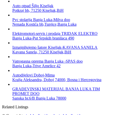
Auto otpad Šiljo Kiseljak
Potkraj bb, 71250 Kiseljak,BiH
Pvc stolarija Banja Luka-Milva doo
Nenada Kostića bb,Tunjice,Banja Luka
Elektromotori-servis i prodaja TRIDAK ELEKTRO
Banja Luka-Put Srpskih branilaca 490
Izmajmljujemo šatore Kiseljak-KAVANA SANELA
Kavana Sanela, 71250 Kiseljak,BiH
Vatrogasna oprema Banja Luka -SPAS doo
Banja Luka-Trive Amelice 42
Autodijelovi Doboj-Mima
Kralja Aleksandra, Doboj 74000, Bosna i Hercegovina
GRAĐEVINSKI MATERIJAL BANJA LUKA TIM
PROMET DOO
Sanska br.6/B Banja Luka 78000
Related Listings