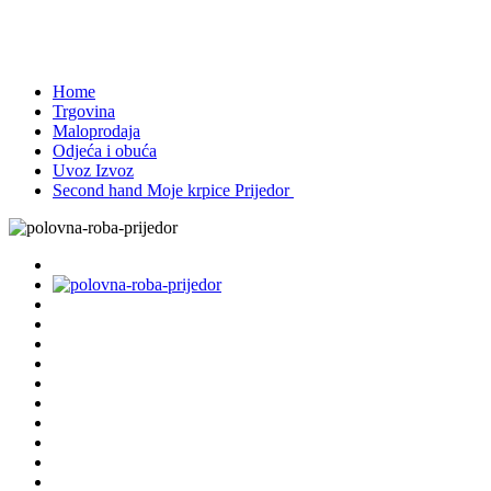
Prijedor-Miloša Obrenovića
2389
Home
Trgovina
Maloprodaja
Odjeća i obuća
Uvoz Izvoz
Second hand Moje krpice Prijedor