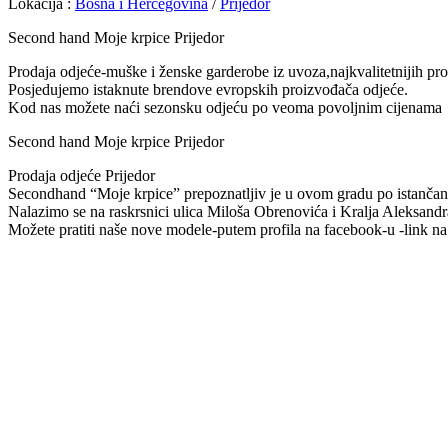
Lokacija :
Bosna i Hercegovina
/
Prijedor
Second hand Moje krpice Prijedor
Prodaja odjeće-muške i ženske garderobe iz uvoza,najkvalitetnijih pr
Posjedujemo istaknute brendove evropskih proizvođača odjeće.
Kod nas možete naći sezonsku odjeću po veoma povoljnim cijenama
Second hand Moje krpice Prijedor
Prodaja odjeće Prijedor
Secondhand “Moje krpice” prepoznatljiv je u ovom gradu po istančan
Nalazimo se na raskrsnici ulica Miloša Obrenovića i Kralja Aleksandr
Možete pratiti naše nove modele-putem profila na facebook-u -link n