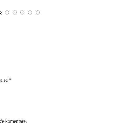
3:
na sa
*
će komentare.