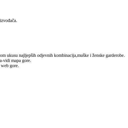
oizvođača.
om ukusu najljepših odjevnih kombinacija,muške i ženske garderobe.
a-vidi mapa gore.
a web gore.