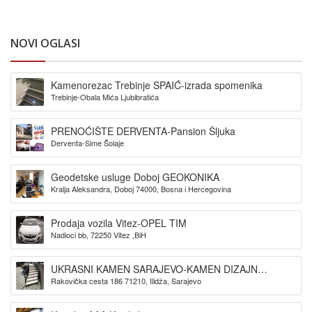
NOVI OGLASI
Kamenorezac Trebinje SPAIĆ-izrada spomenika
Trebinje-Obala Mića Ljubibratića
PRENOĆIŠTE DERVENTA-Pansion Šljuka
Derventa-Sime Šolaje
Geodetske usluge Doboj GEOKONIKA
Kralja Aleksandra, Doboj 74000, Bosna i Hercegovina
Prodaja vozila Vitez-OPEL TIM
Nadioci bb, 72250 Vitez ,BiH
UKRASNI KAMEN SARAJEVO-KAMEN DIZAJN
Rakovička cesta 186 71210, Ilidža, Sarajevo
SARAJEVO