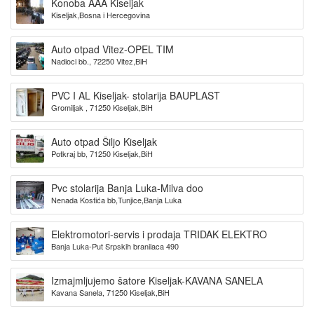
Konoba AAA Kiseljak
Kiseljak,Bosna i Hercegovina
Auto otpad Vitez-OPEL TIM
Nadioci bb., 72250 Vitez,BiH
PVC I AL Kiseljak- stolarija BAUPLAST
Gromiljak , 71250 Kiseljak,BiH
Auto otpad Šiljo Kiseljak
Potkraj bb, 71250 Kiseljak,BiH
Pvc stolarija Banja Luka-Milva doo
Nenada Kostića bb,Tunjice,Banja Luka
Elektromotori-servis i prodaja TRIDAK ELEKTRO
Banja Luka-Put Srpskih branilaca 490
Izmajmljujemo šatore Kiseljak-KAVANA SANELA
Kavana Sanela, 71250 Kiseljak,BiH