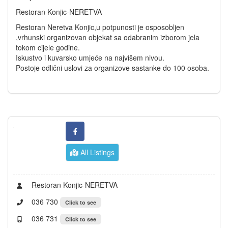
Restoran Konjic-NERETVA
Restoran Neretva Konjic,u potpunosti je osposobljen
,vrhunski organizovan objekat sa odabranim izborom jela
tokom cijele godine.
Iskustvo i kuvarsko umjeće na najvišem nivou.
Postoje odlični uslovi za organizove sastanke do 100 osoba.
All Listings
Restoran Konjic-NERETVA
036 730
Click to see
036 731
Click to see