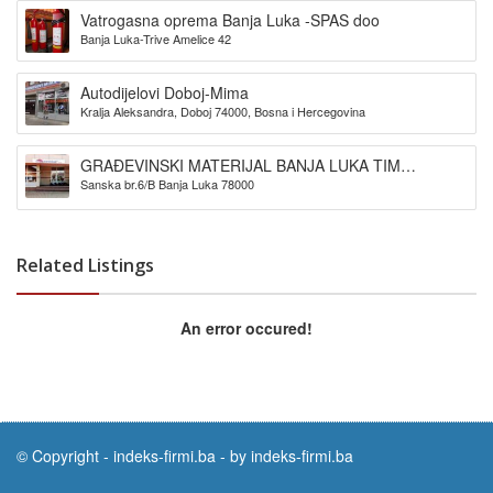
Vatrogasna oprema Banja Luka -SPAS doo
Banja Luka-Trive Amelice 42
Autodijelovi Doboj-Mima
Kralja Aleksandra, Doboj 74000, Bosna i Hercegovina
GRAĐEVINSKI MATERIJAL BANJA LUKA TIM
Sanska br.6/B Banja Luka 78000
PROMET DOO
Related Listings
An error occured!
© Copyright -
indeks-firmi.ba
-
by indeks-firmi.ba