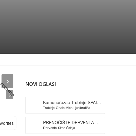
NOVI OGLASI
FEATURED
Kamenorezac Trebinje SPAIĆ-
Trebinje-Obala Mića Ljubibratića
izrada spomenika
PRENOĆIŠTE DERVENTA-
vorites
Derventa-Sime Šolaje
Pansion Šljuka