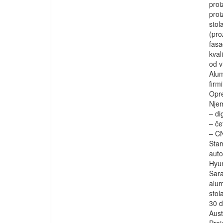
proi
proi
stol
(pro
fasa
kval
od v
Alumi
firm
Opre
Njem
– di
– če
– CN
Stam
auto
Hyun
Sara
alum
stola
30 d
Aust