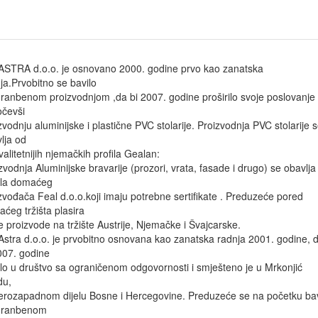
ASTRA d.o.o. je osnovano 2000. godine prvo kao zanatska
ja.Prvobitno se bavilo
ranbenom proizvodnjom ,da bi 2007. godine proširilo svoje poslovanje 
čevši
zvodnju aluminijske i plastične PVC stolarije. Proizvodnja PVC stolarije 
lja od
valitetnijih njemačkih profila Gealan:
zvodnja Aluminijske bravarije (prozori, vrata, fasade i drugo) se obavlja
ila domaćeg
zvođača Feal d.o.o.koji imaju potrebne sertifikate . Preduzeće pored
ćeg tržišta plasira
e proizvode na tržište Austrije, Njemačke i Švajcarske.
Astra d.o.o. je prvobitno osnovana kao zanatska radnja 2001. godine, 
007. godine
lo u društvo sa ograničenom odgovornosti i smješteno je u Mrkonjić
du,
erozapadnom dijelu Bosne i Hercegovine. Preduzeće se na početku bav
hranbenom