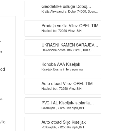
Geodetske usluge Doboj
Kralja Aleksandra, Doboj 74000, Bosna i
GEOKONIKA
Hercegovina
Prodaja vozila Vitez-OPEL TIM
Nadioci bb, 72250 Vitez ,BiH
,
UKRASNI KAMEN SARAJEVO-
Rakovička cesta 186 71210, Ilidža,
KAMEN DIZAJN SARAJEVO
se
Sarajevo
Konoba AAA Kiseljak
 od
Kiseljak,Bosna i Hercegovina
Auto otpad Vitez-OPEL TIM
Nadioci bb., 72250 Vitez,BiH
da
PVC I AL Kiseljak- stolarija
Gromiljak , 71250 Kiseljak,BiH
BAUPLAST
ilo
Auto otpad Šiljo Kiseljak
Potkraj bb, 71250 Kiseljak,BiH