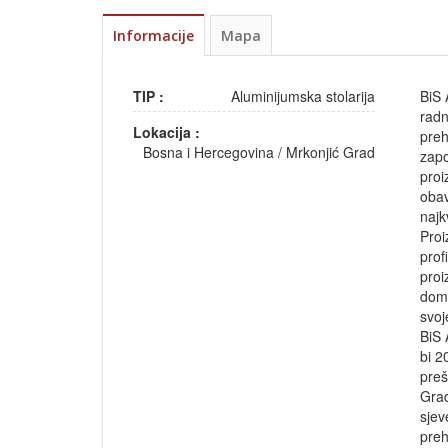
Informacije
Mapa
TIP :
Aluminijumska stolarija
BiS 
radn
Lokacija :
preh
Bosna i Hercegovina
/
Mrkonjić Grad
zapo
proi
obav
najk
Proi
prof
proi
doma
svoj
BiS 
bi 2
preš
Gra
sjev
pre