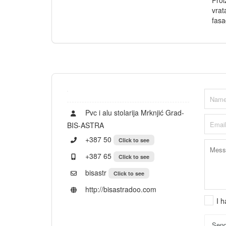
Proi
vrat
fasa
Pvc i alu stolarija Mrknjić Grad-
BIS-ASTRA
+387 50
Click to see
+387 65
Click to see
bisastr
Click to see
http://bisastradoo.com
I 
Sen