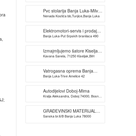
Pvc stolarija Banja Luka-Milva
ora
Nenada Kostića bb,Tunjice,Banja Luka
doo
Elektromotori-servis i prodaja
Banja Luka-Put Srpskih branilaca 490
TRIDAK ELEKTRO
a,
Izmajmljujemo šatore Kiseljak-
Kavana Sanela, 71250 Kiseljak,BiH
KAVANA SANELA
Vatrogasna oprema Banja
Banja Luka-Trive Amelice 42
Luka -SPAS doo
Autodijelovi Doboj-Mima
Kralja Aleksandra, Doboj 74000, Bosna i
&J;
Hercegovina
GRAĐEVINSKI MATERIJAL
Sanska br.6/B Banja Luka 78000
BANJA LUKA TIM PROMET
DOO