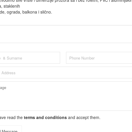
zvodimo sve vrste i dimenzije prozora sa i bez roletni, PVC i aluminijski
a, staklenih
de, ograda, balkona i slično.
have read the
terms and conditions
and accept them.
d Message