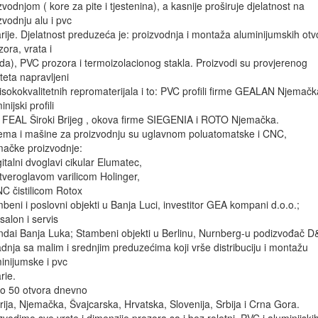
zvodnjom ( kore za pite i tjestenina), a kasnije proširuje djelatnost na
zvodnju alu i pvc
arije. Djelatnost preduzeća je: proizvodnja i montaža aluminijumskih otv
zora, vrata i
da), PVC prozora i termoizolacionog stakla. Proizvodi su provjerenog
iteta napravljeni
isokokvalitetnih repromaterijala i to: PVC profili firme GEALAN Njemačk
nijski profili
i FEAL Široki Brijeg , okova firme SIEGENIA i ROTO Njemačka.
ma i mašine za proizvodnju su uglavnom poluatomatske i CNC,
ačke proizvodnje:
gitalni dvoglavi cikular Elumatec,
tveroglavom varilicom Holinger,
C čistilicom Rotox
beni i poslovni objekti u Banja Luci, investitor GEA kompani d.o.o.;
salon i servis
dai Banja Luka; Stambeni objekti u Berlinu, Nurnberg-u podizvođač D
dnja sa malim i srednjim preduzećima koji vrše distribuciju i montažu
inijumske i pvc
rie.
o 50 otvora dnevno
rija, Njemačka, Švajcarska, Hrvatska, Slovenija, Srbija i Crna Gora.