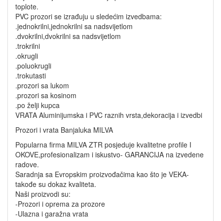
toplote.
PVC prozori se izrađuju u sledećim izvedbama:
.jednokrilni,jednokrilni sa nadsvijetlom
.dvokrilni,dvokrilni sa nadsvijetlom
.trokrilni
.okrugli
.poluokrugli
.trokutasti
.prozori sa lukom
.prozori sa kosinom
.po želji kupca
VRATA Aluminijumska i PVC raznih vrsta,dekoracija i izvedbi
Prozori i vrata Banjaluka MILVA
Popularna firma MILVA ZTR posjeduje kvalitetne profile I
OKOVE,profesionalizam i iskustvo- GARANCIJA na izvedene
radove.
Saradnja sa Evropskim proizvođačima kao što je VEKA-
takođe su dokaz kvaliteta.
Naši proizvodi su:
-Prozori i oprema za prozore
-Ulazna i garažna vrata