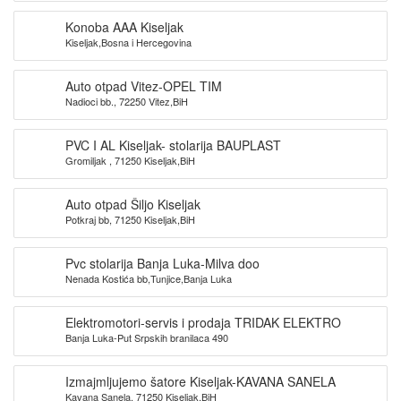
Konoba AAA Kiseljak
Kiseljak,Bosna i Hercegovina
Auto otpad Vitez-OPEL TIM
Nadioci bb., 72250 Vitez,BiH
PVC I AL Kiseljak- stolarija BAUPLAST
Gromiljak , 71250 Kiseljak,BiH
Auto otpad Šiljo Kiseljak
Potkraj bb, 71250 Kiseljak,BiH
Pvc stolarija Banja Luka-Milva doo
Nenada Kostića bb,Tunjice,Banja Luka
Elektromotori-servis i prodaja TRIDAK ELEKTRO
Banja Luka-Put Srpskih branilaca 490
Izmajmljujemo šatore Kiseljak-KAVANA SANELA
Kavana Sanela, 71250 Kiseljak,BiH