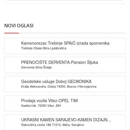
NOVI OGLASI
Kamenorezac Trebinje SPAIĆ-izrada spomenika
Trebinje-Obala Mića Ljubibratića
PRENOĆIŠTE DERVENTA-Pansion Šljuka
Derventa-Sime Šolaje
Geodetske usluge Doboj GEOKONIKA
Kralja Aleksandra, Doboj 74000, Bosna i Hercegovina
Prodaja vozila Vitez-OPEL TIM
Nadioci bb, 72250 Vitez ,BiH
UKRASNI KAMEN SARAJEVO-KAMEN DIZAJN
Rakovička cesta 186 71210, Ilidža, Sarajevo
SARAJEVO