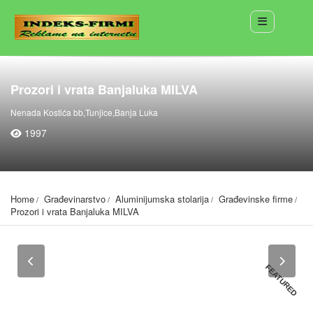
Prozori i vrata Banjaluka MILVA
Nenada Kostića bb,Tunjice,Banja Luka
1997
Home
Građevinarstvo
Aluminijumska stolarija
Građevinske firme
Prozori i vrata Banjaluka MILVA
FEATURED