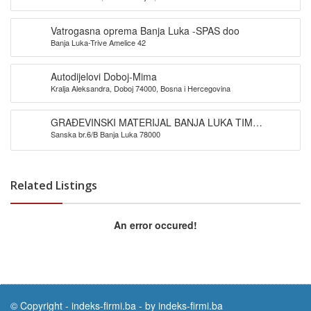
Vatrogasna oprema Banja Luka -SPAS doo
Banja Luka-Trive Amelice 42
Autodijelovi Doboj-Mima
Kralja Aleksandra, Doboj 74000, Bosna i Hercegovina
GRAĐEVINSKI MATERIJAL BANJA LUKA TIM
Sanska br.6/B Banja Luka 78000
PROMET DOO
Related Listings
An error occured!
© Copyright -
indeks-firmi.ba
-
by indeks-firmi.ba