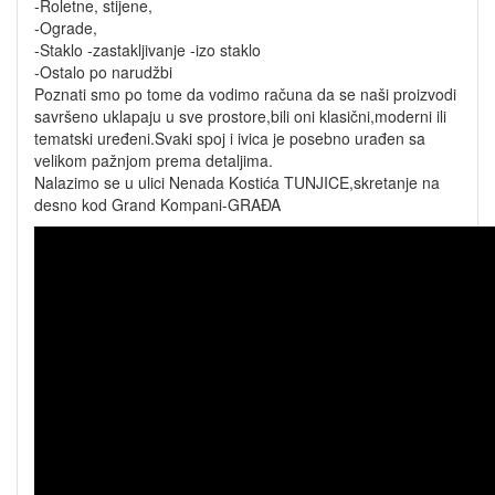
-Roletne, stijene,
-Ograde,
-Staklo -zastakljivanje -izo staklo
-Ostalo po narudžbi
Poznati smo po tome da vodimo računa da se naši proizvodi
savršeno uklapaju u sve prostore,bili oni klasični,moderni ili
tematski uređeni.Svaki spoj i ivica je posebno urađen sa
velikom pažnjom prema detaljima.
Nalazimo se u ulici Nenada Kostića TUNJICE,skretanje na
desno kod Grand Kompani-GRAĐA