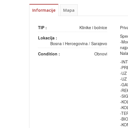
Informacije
Mapa
TIP :
Klinike i bolnice
Priv
Spec
Lokacija :
-Mod
Bosna i Hercegovina
/
Sarajevo
najp
Nala
Condition :
Obnovi
-IN
-PR
-UZ
-UZ
-GA
-RE
-SI
-KO
-KO
-TE
-BI
-KO