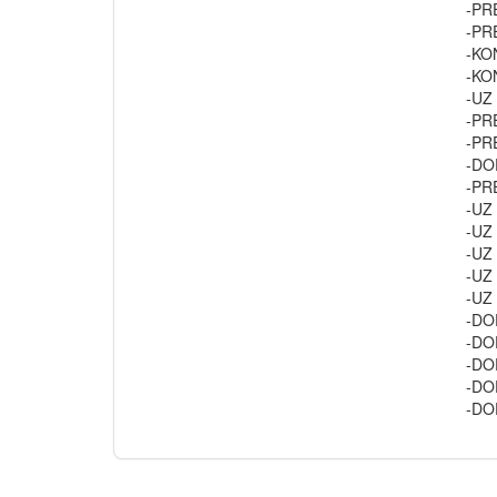
-PR
-PR
-KO
-KO
-UZ
-PR
-PR
-DO
-PR
-UZ
-UZ
-UZ
-UZ
-UZ
-DO
-DO
-DO
-DO
-DO