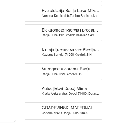
Pvc stolarija Banja Luka-Milva
Nenada Kostića bb,Tunjice,Banja Luka
doo
Elektromotori-servis i prodaja
Banja Luka-Put Srpskih branilaca 490
TRIDAK ELEKTRO
Izmajmljujemo šatore Kiseljak-
Kavana Sanela, 71250 Kiseljak,BiH
KAVANA SANELA
Vatrogasna oprema Banja
Banja Luka-Trive Amelice 42
Luka -SPAS doo
Autodijelovi Doboj-Mima
Kralja Aleksandra, Doboj 74000, Bosna i
Hercegovina
GRAĐEVINSKI MATERIJAL
Sanska br.6/B Banja Luka 78000
BANJA LUKA TIM PROMET
DOO