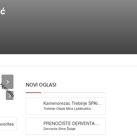
ić
NOVI OGLASI
FEATURED
Kamenorezac Trebinje SPAIĆ-
Trebinje-Obala Mića Ljubibratića
izrada spomenika
PRENOĆIŠTE DERVENTA-
vorites
Derventa-Sime Šolaje
Pansion Šljuka