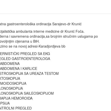
atna gastroenterološka ordinacija Sarajevo-dr Krunić
ijalistička ambulanta interne medicine dr Krunić Foča.
erna i savremena ordinacija,sa brojnim stručnim uslugama po
ovoljnijim cijenama u BiH.
zimo se na novoj adresi-Karadjordjeva bb
TERNISTIČKI PREGLED SA EKG
EGLED GASTROENTEROLOGA
 ABDOMENA
 ABDOMENA I KARLICE
STROSKOPIJA SA UREAZA TESTOM
KTOSKOPIJA
GMOIDOSKOPIJA
LONOSKOPIJA
LONOSKOPIJA SAILEOSKOPIJOM
RAPIJA HEMOROIDA
OPSIJA
NTROLNI PREGLED