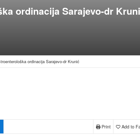
ška ordinacija Sarajevo-dr Krun
troenterološka ordinacija Sarajevo-dr Krunić
Print
Add to Fa