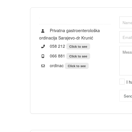
Privatna gastroenterološka
ordinacija Sarajevo-dr Krunić
058 212
Click to see
066 881
Click to see
ordinac
Click to see
I 
Sen