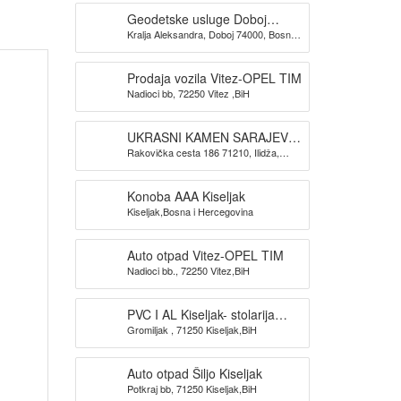
Geodetske usluge Doboj
Kralja Aleksandra, Doboj 74000, Bosna i
GEOKONIKA
Hercegovina
Prodaja vozila Vitez-OPEL TIM
Nadioci bb, 72250 Vitez ,BiH
UKRASNI KAMEN SARAJEVO-
Rakovička cesta 186 71210, Ilidža,
KAMEN DIZAJN SARAJEVO
Sarajevo
Konoba AAA Kiseljak
Kiseljak,Bosna i Hercegovina
Auto otpad Vitez-OPEL TIM
Nadioci bb., 72250 Vitez,BiH
PVC I AL Kiseljak- stolarija
Gromiljak , 71250 Kiseljak,BiH
BAUPLAST
Auto otpad Šiljo Kiseljak
Potkraj bb, 71250 Kiseljak,BiH