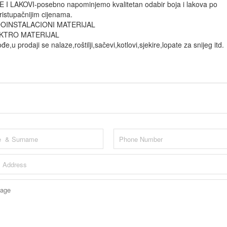
 I LAKOVI-posebno napominjemo kvalitetan odabir boja i lakova po
ristupačnijim cijenama.
OINSTALACIONI MATERIJAL
KTRO MATERIJAL
đe,u prodaji se nalaze,roštilji,sačevi,kotlovi,sjekire,lopate za snijeg itd.