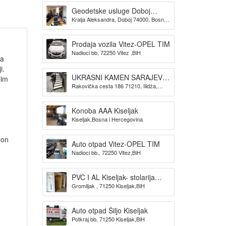
Geodetske usluge Doboj
Kralja Aleksandra, Doboj 74000, Bosna i
GEOKONIKA
Hercegovina
Prodaja vozila Vitez-OPEL TIM
Nadioci bb, 72250 Vitez ,BiH
za
i.
UKRASNI KAMEN SARAJEVO-
jim
Rakovička cesta 186 71210, Ilidža,
KAMEN DIZAJN SARAJEVO
Sarajevo
Konoba AAA Kiseljak
Kiseljak,Bosna i Hercegovina
gon
Auto otpad Vitez-OPEL TIM
Nadioci bb., 72250 Vitez,BiH
PVC I AL Kiseljak- stolarija
Gromiljak , 71250 Kiseljak,BiH
BAUPLAST
Auto otpad Šiljo Kiseljak
Potkraj bb, 71250 Kiseljak,BiH