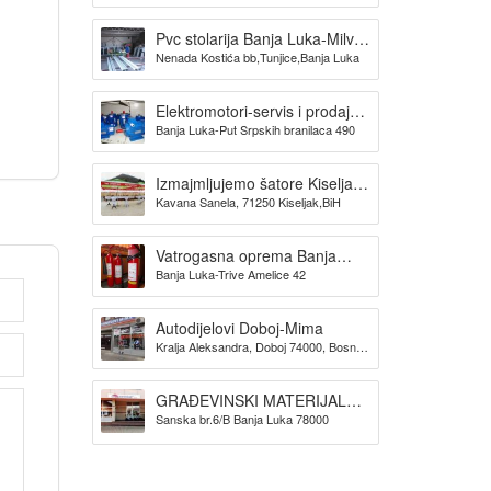
Pvc stolarija Banja Luka-Milva
Nenada Kostića bb,Tunjice,Banja Luka
doo
Elektromotori-servis i prodaja
Banja Luka-Put Srpskih branilaca 490
TRIDAK ELEKTRO
Izmajmljujemo šatore Kiseljak-
Kavana Sanela, 71250 Kiseljak,BiH
KAVANA SANELA
Vatrogasna oprema Banja
Banja Luka-Trive Amelice 42
Luka -SPAS doo
Autodijelovi Doboj-Mima
Kralja Aleksandra, Doboj 74000, Bosna i
Hercegovina
GRAĐEVINSKI MATERIJAL
Sanska br.6/B Banja Luka 78000
BANJA LUKA TIM PROMET
DOO