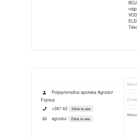
BOJE
najp
VOD
ELE
Tako
Poljoprivredna apoteka Agrodur
Fojnica
+387 62
Click to see
agrodur
Click to see