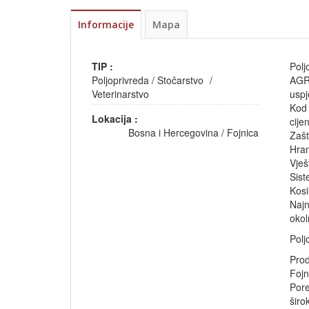
Informacije
Mapa
TIP :
Polj
Poljoprivreda
/
Stočarstvo
/
AGRO
Veterinarstvo
uspj
Kod 
Lokacija :
cije
Bosna i Hercegovina
/
Fojnica
Zašt
Hran
Vješ
Sist
Kosi
Najn
okol
Polj
Prod
Fojn
Pore
širo