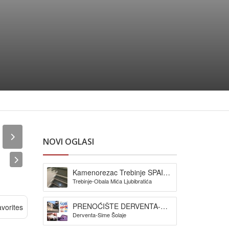
NOVI OGLASI
Kamenorezac Trebinje SPAIĆ-
Trebinje-Obala Mića Ljubibratića
izrada spomenika
PRENOĆIŠTE DERVENTA-
vorites
Derventa-Sime Šolaje
Pansion Šljuka