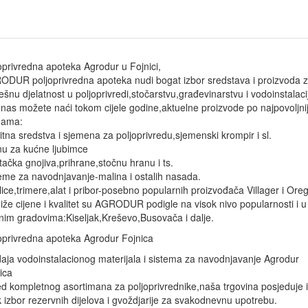
oprivredna apoteka Agrodur u Fojnici,
DUR poljoprivredna apoteka nudi bogat izbor sredstava i proizvoda 
ešnu djelatnost u poljoprivredi,stočarstvu,građevinarstvu i vodoinstalacij
nas možete naći tokom cijele godine,aktuelne proizvode po najpovoljni
nama:
itna sredstva i sjemena za poljoprivredu,sjemenski krompir i sl.
u za kućne ljubimce
tačka gnojiva,prihrane,stočnu hranu i ts.
eme za navodnjavanje-malina i ostalih nasada.
lice,trimere,alat i pribor-posebno popularnih proizvođača Villager i Ore
iže cijene i kvalitet su AGRODUR podigle na visok nivo popularnosti i u
nim gradovima:Kiseljak,Kreševo,Busovača i dalje.
oprivredna apoteka Agrodur Fojnica
aja vodoinstalacionog materijala i sistema za navodnjavanje Agrodur
ica
d kompletnog asortimana za poljoprivrednike,naša trgovina posjeduje i
k izbor rezervnih dijelova i gvoždjarije za svakodnevnu upotrebu.