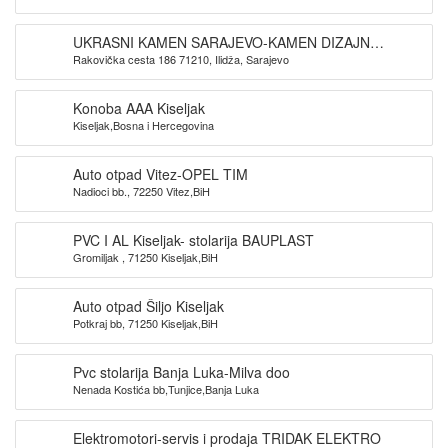
UKRASNI KAMEN SARAJEVO-KAMEN DIZAJN
Rakovička cesta 186 71210, Ilidža, Sarajevo
SARAJEVO
Konoba AAA Kiseljak
Kiseljak,Bosna i Hercegovina
Auto otpad Vitez-OPEL TIM
Nadioci bb., 72250 Vitez,BiH
PVC I AL Kiseljak- stolarija BAUPLAST
Gromiljak , 71250 Kiseljak,BiH
Auto otpad Šiljo Kiseljak
Potkraj bb, 71250 Kiseljak,BiH
Pvc stolarija Banja Luka-Milva doo
Nenada Kostića bb,Tunjice,Banja Luka
Elektromotori-servis i prodaja TRIDAK ELEKTRO