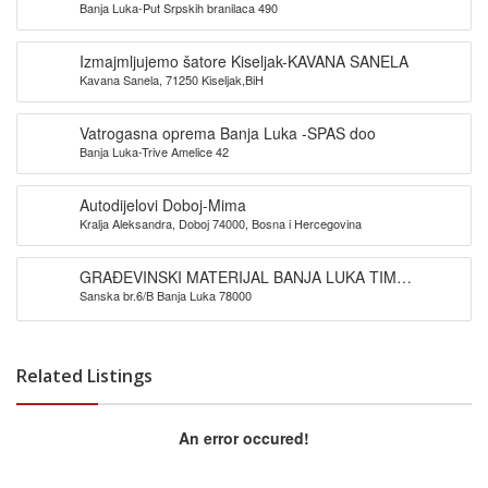
Banja Luka-Put Srpskih branilaca 490
Izmajmljujemo šatore Kiseljak-KAVANA SANELA
Kavana Sanela, 71250 Kiseljak,BiH
Vatrogasna oprema Banja Luka -SPAS doo
Banja Luka-Trive Amelice 42
Autodijelovi Doboj-Mima
Kralja Aleksandra, Doboj 74000, Bosna i Hercegovina
GRAĐEVINSKI MATERIJAL BANJA LUKA TIM
Sanska br.6/B Banja Luka 78000
PROMET DOO
Related Listings
An error occured!