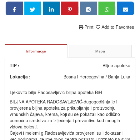
Print
Add to Favorites
Informacije
Mapa
TIP :
Biljne apoteke
Lokacija :
Bosna i Hercegovina
/
Banja Luka
Ljekovito bilje Radosavljević-biljna apoteka BiH
BILJNA APOTEKA RADOSAVLJEVIĆ-dugogodišnja je i
provjerena biljna apoteka za prikupljanje i proizvodnju
vrhunskih čajeva, krema, koji su se pokazali kao odlično
pomoćno sredstvo za izlječenja i preventivu kod mnogih
vidova bolesti.
Čajevi i melemi g.Radosavljevića,provjereni su i dokazani
već godinama -te ime ovog centra poznato i priznato na svim