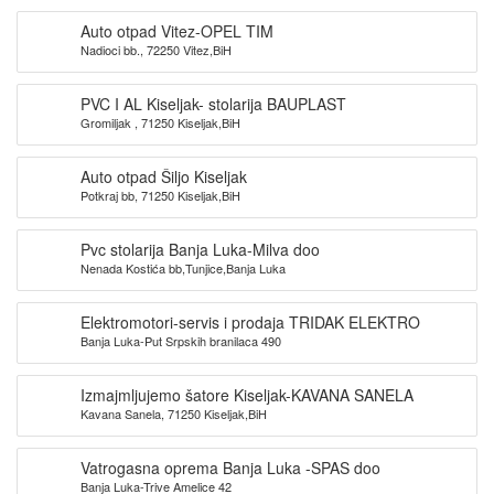
Auto otpad Vitez-OPEL TIM
Nadioci bb., 72250 Vitez,BiH
PVC I AL Kiseljak- stolarija BAUPLAST
Gromiljak , 71250 Kiseljak,BiH
Auto otpad Šiljo Kiseljak
Potkraj bb, 71250 Kiseljak,BiH
Pvc stolarija Banja Luka-Milva doo
Nenada Kostića bb,Tunjice,Banja Luka
Elektromotori-servis i prodaja TRIDAK ELEKTRO
Banja Luka-Put Srpskih branilaca 490
Izmajmljujemo šatore Kiseljak-KAVANA SANELA
Kavana Sanela, 71250 Kiseljak,BiH
Vatrogasna oprema Banja Luka -SPAS doo
Banja Luka-Trive Amelice 42