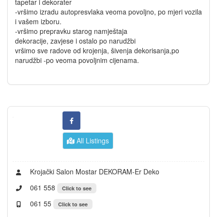
tapetar i dekorater
-vršimo izradu autopresvlaka veoma povoljno, po mjeri vozila
i vašem izboru.
-vršimo prepravku starog namještaja
dekoracije, zavjese i ostalo po narudžbi
vršimo sve radove od krojenja, šivenja dekorisanja,po
narudžbi -po veoma povoljnim cijenama.
All Listings
Krojački Salon Mostar DEKORAM-Er Deko
061 558
Click to see
061 55
Click to see