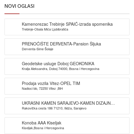
NOVI OGLASI
Kamenorezac Trebinje SPAIĆ-izrada spomenika
Trebinje-Obala Mića Ljubibratića
PRENOĆIŠTE DERVENTA-Pansion Šljuka
Derventa-Sime Šolaje
Geodetske usluge Doboj GEOKONIKA
Kralja Aleksandra, Doboj 74000, Bosna i Hercegovina
Prodaja vozila Vitez-OPEL TIM
Nadioci bb, 72250 Vitez ,BiH
UKRASNI KAMEN SARAJEVO-KAMEN DIZAJN
Rakovička cesta 186 71210, Ilidža, Sarajevo
SARAJEVO
Konoba AAA Kiseljak
Kiseljak,Bosna i Hercegovina