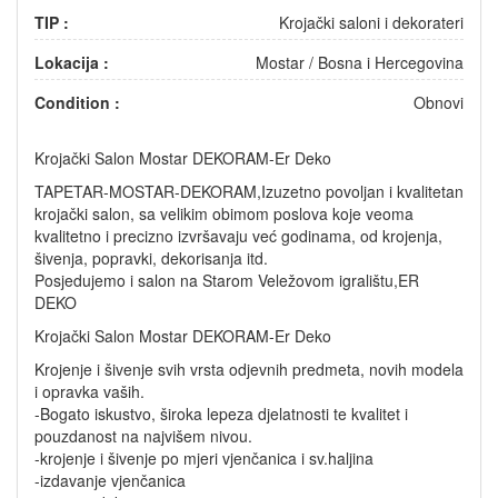
TIP :
Krojački saloni i dekorateri
Lokacija :
Mostar
/
Bosna i Hercegovina
Condition :
Obnovi
Krojački Salon Mostar DEKORAM-Er Deko
TAPETAR-MOSTAR-DEKORAM,Izuzetno povoljan i kvalitetan
krojački salon, sa velikim obimom poslova koje veoma
kvalitetno i precizno izvršavaju već godinama, od krojenja,
šivenja, popravki, dekorisanja itd.
Posjedujemo i salon na Starom Veležovom igralištu,ER
DEKO
Krojački Salon Mostar DEKORAM-Er Deko
Krojenje i šivenje svih vrsta odjevnih predmeta, novih modela
i opravka vaših.
-Bogato iskustvo, široka lepeza djelatnosti te kvalitet i
pouzdanost na najvišem nivou.
-krojenje i šivenje po mjeri vjenčanica i sv.haljina
-izdavanje vjenčanica