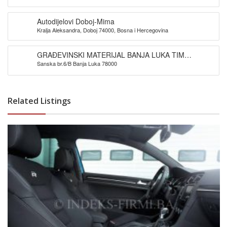
Autodijelovi Doboj-Mima
Kralja Aleksandra, Doboj 74000, Bosna i Hercegovina
GRAĐEVINSKI MATERIJAL BANJA LUKA TIM
Sanska br.6/B Banja Luka 78000
PROMET DOO
Related Listings
Obnovi