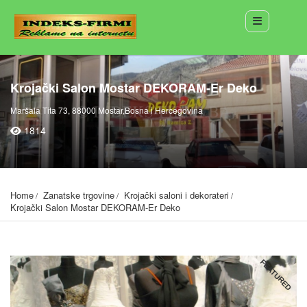
Krojački Salon Mostar DEKORAM-Er Deko
Maršala Tita 73, 88000 Mostar,Bosna i Hercegovina
1814
Home
Zanatske trgovine
Krojački saloni i dekorateri
Krojački Salon Mostar DEKORAM-Er Deko
FEATURED