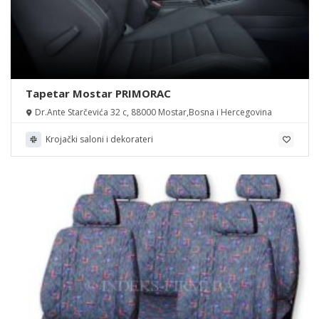
Tapetar Mostar PRIMORAC
Dr.Ante Starčevića 32 c, 88000 Mostar,Bosna i Hercegovina
Krojački saloni i dekorateri
Obnovi