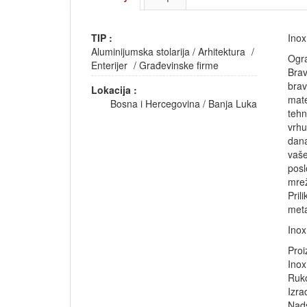
TIP :
Inox
Aluminijumska stolarija
/
Arhitektura
/
Ogra
Enterijer
/
Građevinske firme
Brav
brav
Lokacija :
mate
Bosna i Hercegovina
/
Banja Luka
tehn
vrhu
dana
vaše
posl
mrež
Pril
meta
Inox
Proi
Inox
Ruko
Izra
Nads