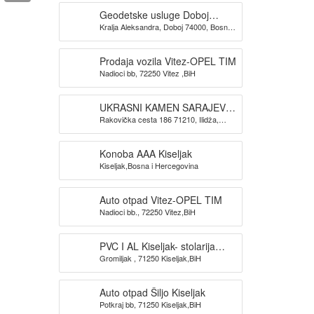
Geodetske usluge Doboj
Kralja Aleksandra, Doboj 74000, Bosna i
GEOKONIKA
Hercegovina
Prodaja vozila Vitez-OPEL TIM
Nadioci bb, 72250 Vitez ,BiH
UKRASNI KAMEN SARAJEVO-
Rakovička cesta 186 71210, Ilidža,
KAMEN DIZAJN SARAJEVO
Sarajevo
Konoba AAA Kiseljak
Kiseljak,Bosna i Hercegovina
Auto otpad Vitez-OPEL TIM
Nadioci bb., 72250 Vitez,BiH
PVC I AL Kiseljak- stolarija
Gromiljak , 71250 Kiseljak,BiH
BAUPLAST
Auto otpad Šiljo Kiseljak
Potkraj bb, 71250 Kiseljak,BiH