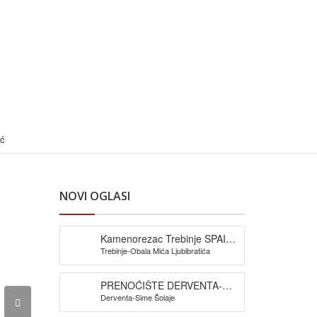
ić
NOVI OGLASI
Kamenorezac Trebinje SPAIĆ-
Trebinje-Obala Mića Ljubibratića
izrada spomenika
PRENOĆIŠTE DERVENTA-
Derventa-Sime Šolaje
Pansion Šljuka