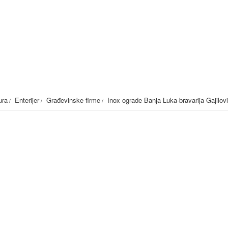
ravarija Gajilović
ura
Enterijer
Građevinske firme
Inox ograde Banja Luka-bravarija Gajilov