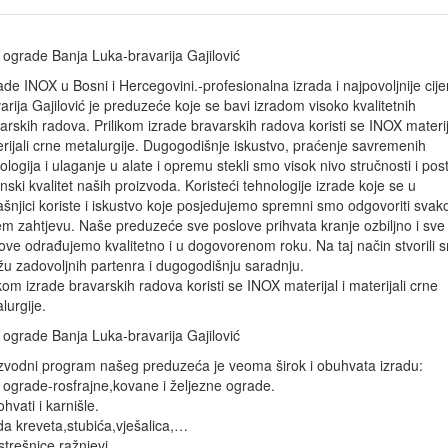
 ograde Banja Luka-bravarija Gajilović
de INOX u Bosni i Hercegovini.-profesionalna izrada i najpovoljnije cij
arija Gajilović je preduzeće koje se bavi izradom visoko kvalitetnih
arskih radova. Prilikom izrade bravarskih radova koristi se INOX materij
rijali crne metalurgije. Dugogodišnje iskustvo, praćenje savremenih
ologija i ulaganje u alate i opremu stekli smo visok nivo stručnosti i posti
nski kvalitet naših proizvoda. Koristeći tehnologije izrade koje se u
šnjici koriste i iskustvo koje posjedujemo spremni smo odgovoriti sva
m zahtjevu. Naše preduzeće sve poslove prihvata kranje ozbiljno i sve
ove odrađujemo kvalitetno i u dogovorenom roku. Na taj način stvorili 
u zadovoljnih partenra i dugogodišnju saradnju.
ikom izrade bravarskih radova koristi se INOX materijal i materijali crne
lurgije.
 ograde Banja Luka-bravarija Gajilović
zvodni program našeg preduzeća je veoma širok i obuhvata izradu:
 ograde-rosfrajne,kovane i željezne ograde.
hvati i karnišle.
da kreveta,stubića,vješalica,…
trešnice,ražnjevi,…