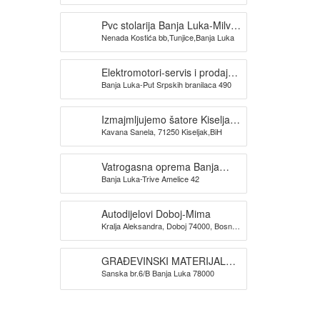
Pvc stolarija Banja Luka-Milva
Nenada Kostića bb,Tunjice,Banja Luka
doo
Elektromotori-servis i prodaja
Banja Luka-Put Srpskih branilaca 490
TRIDAK ELEKTRO
Izmajmljujemo šatore Kiseljak-
Kavana Sanela, 71250 Kiseljak,BiH
KAVANA SANELA
Vatrogasna oprema Banja
Banja Luka-Trive Amelice 42
Luka -SPAS doo
Autodijelovi Doboj-Mima
Kralja Aleksandra, Doboj 74000, Bosna i
Hercegovina
GRAĐEVINSKI MATERIJAL
Sanska br.6/B Banja Luka 78000
BANJA LUKA TIM PROMET
DOO