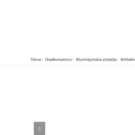
Inox ograde Banja Luka-b
Banja Luka-Pavlovac bb
1895
Home
Građevinarstvo
Aluminijumska stolarija
Arhitekt