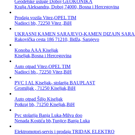
Geodetske usluge Doboj GEOKONIKA
Kralja Aleksandra, Doboj 74000, Bosna i Hercegovina
Prodaja vozila Vitez-OPEL TIM
Nadioci bb, 72250 Vitez ,BiH
UKRASNI KAMEN SARAJEVO-KAMEN DIZAJN SARA
Rakovička cesta 186 71210, Ilidža, Sarajevo
Konoba AAA Kiseljak
Kiseljak,Bosna i Hercegovina
Auto otpad Vitez-OPEL TIM
Nadioci bb., 72250 Vitez,BiH
PVC I AL Kiseljak- stolarija BAUPLAST
Gromiljak , 71250 Kiseljak,BiH
Auto otpad Šiljo Kiseljak
Potkraj bb, 71250 Kiseljak,BiH
Pvc stolarija Banja Luka-Milva doo
Nenada Kostića bb,Tunjice,Banja Luka
Elektromotori-servis i prodaja TRIDAK ELEKTRO