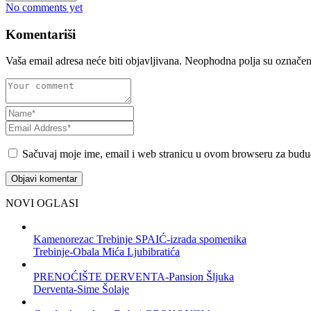
No comments yet
Komentariši
Vaša email adresa neće biti objavljivana.
Neophodna polja su označe
Sačuvaj moje ime, email i web stranicu u ovom browseru za budu
NOVI OGLASI
Kamenorezac Trebinje SPAIĆ-izrada spomenika
Trebinje-Obala Mića Ljubibratića
PRENOĆIŠTE DERVENTA-Pansion Šljuka
Derventa-Sime Šolaje