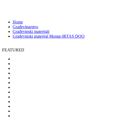
Opine 35, 88000 Mostar,Bosna i Hercegovina
2850
Home
Građevinarstvo
Građevinski materijali
Građevinski materijal Mostar-IRTAS DOO
FEATURED