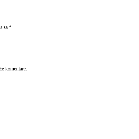
na sa
*
će komentare.