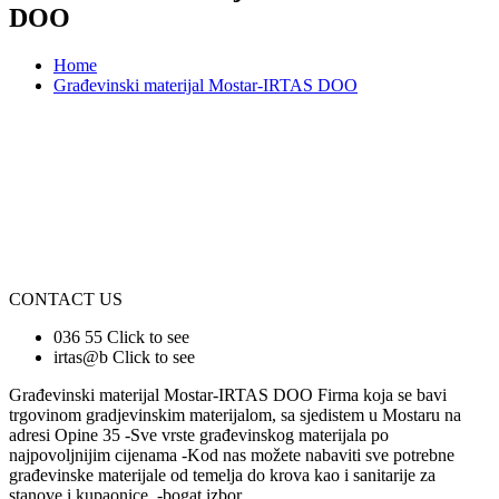
DOO
Home
Građevinski materijal Mostar-IRTAS DOO
CONTACT US
036 55
Click to see
irtas@b
Click to see
Građevinski materijal Mostar-IRTAS DOO Firma koja se bavi
trgovinom gradjevinskim materijalom, sa sjedistem u Mostaru na
adresi Opine 35 -Sve vrste građevinskog materijala po
najpovoljnijim cijenama -Kod nas možete nabaviti sve potrebne
građevinske materijale od temelja do krova kao i sanitarije za
stanove i kupaonice. -bogat izbor