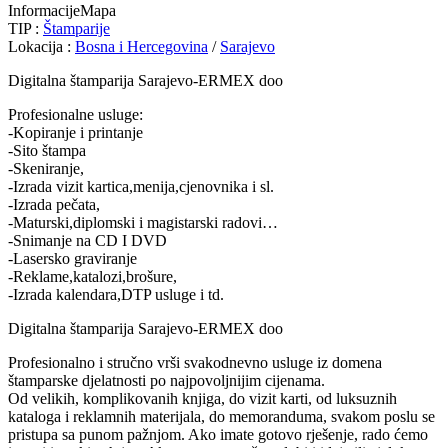
Informacije
Mapa
TIP :
Štamparije
Lokacija :
Bosna i Hercegovina
/
Sarajevo
Digitalna štamparija Sarajevo-ERMEX doo
Profesionalne usluge:
-Kopiranje i printanje
-Sito štampa
-Skeniranje,
-Izrada vizit kartica,menija,cjenovnika i sl.
-Izrada pečata,
-Maturski,diplomski i magistarski radovi…
-Snimanje na CD I DVD
-Lasersko graviranje
-Reklame,katalozi,brošure,
-Izrada kalendara,DTP usluge i td.
Digitalna štamparija Sarajevo-ERMEX doo
Profesionalno i stručno vrši svakodnevno usluge iz domena
štamparske djelatnosti po najpovoljnijim cijenama.
Od velikih, komplikovanih knjiga, do vizit karti, od luksuznih
kataloga i reklamnih materijala, do memoranduma, svakom poslu se
pristupa sa punom pažnjom. Ako imate gotovo rješenje, rado ćemo