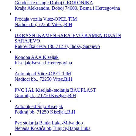
Geodetske usluge Doboj GEOKONIKA
Kralja Aleksandra, Doboj 74000, Bosna i Hercegovina
Prodaja vozila Vitez-OPEL TIM
Nadioci bb, 72250 Vitez ,BiH
UKRASNI KAMEN SARAJEVO-KAMEN DIZAJN
SARAJEVO
Rakovička cesta 186 71210, Ilidža, Sarajevo
Konoba AAA Kiseljak
Kiseljak,Bosna i Hercegovina
Auto otpad Vitez-OPEL TIM
Nadioci bb., 72250 Vitez,BiH
PVC I AL Kiseljak- stolarija BAUPLAST
Gromiljak , 71250 Kiseljak,BiH
Auto otpad Šiljo Kiseljak
Potkraj bb, 71250 Kiseljak,BiH
Pvc stolarija Banja Luka-Milva doo
Nenada Kostića bb,Tunjice,Banja Luka