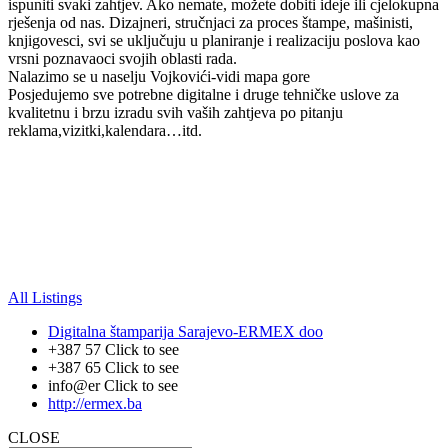
ispuniti svaki zahtjev. Ako nemate, možete dobiti ideje ili cjelokupna
rješenja od nas. Dizajneri, stručnjaci za proces štampe, mašinisti,
knjigovesci, svi se uključuju u planiranje i realizaciju poslova kao
vrsni poznavaoci svojih oblasti rada.
Nalazimo se u naselju Vojkovići-vidi mapa gore
Posjedujemo sve potrebne digitalne i druge tehničke uslove za
kvalitetnu i brzu izradu svih vaših zahtjeva po pitanju
reklama,vizitki,kalendara…itd.
All Listings
Digitalna štamparija Sarajevo-ERMEX doo
+387 57
Click to see
+387 65
Click to see
info@er
Click to see
http://ermex.ba
CLOSE