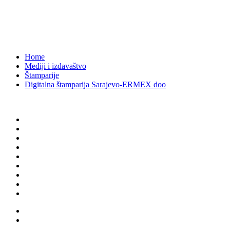
doo
Vojkovići II sarajevske brigade 80, 71000 Sarajevo,BiH
1300
Home
Mediji i izdavaštvo
Štamparije
Digitalna štamparija Sarajevo-ERMEX doo