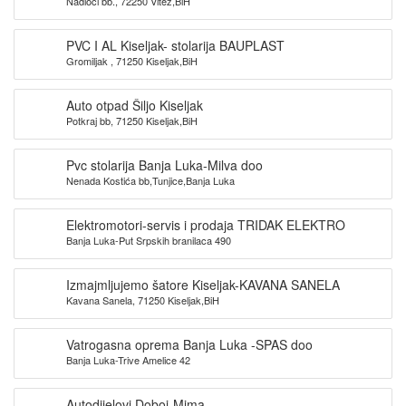
Nadioci bb., 72250 Vitez,BiH
PVC I AL Kiseljak- stolarija BAUPLAST
Gromiljak , 71250 Kiseljak,BiH
Auto otpad Šiljo Kiseljak
Potkraj bb, 71250 Kiseljak,BiH
Pvc stolarija Banja Luka-Milva doo
Nenada Kostića bb,Tunjice,Banja Luka
Elektromotori-servis i prodaja TRIDAK ELEKTRO
Banja Luka-Put Srpskih branilaca 490
Izmajmljujemo šatore Kiseljak-KAVANA SANELA
Kavana Sanela, 71250 Kiseljak,BiH
Vatrogasna oprema Banja Luka -SPAS doo
Banja Luka-Trive Amelice 42
Autodijelovi Doboj-Mima