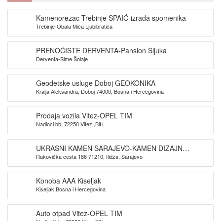
Kamenorezac Trebinje SPAIĆ-izrada spomenika
Trebinje-Obala Mića Ljubibratića
PRENOĆIŠTE DERVENTA-Pansion Šljuka
Derventa-Sime Šolaje
Geodetske usluge Doboj GEOKONIKA
Kralja Aleksandra, Doboj 74000, Bosna i Hercegovina
Prodaja vozila Vitez-OPEL TIM
Nadioci bb, 72250 Vitez ,BiH
UKRASNI KAMEN SARAJEVO-KAMEN DIZAJN
Rakovička cesta 186 71210, Ilidža, Sarajevo
SARAJEVO
Konoba AAA Kiseljak
Kiseljak,Bosna i Hercegovina
Auto otpad Vitez-OPEL TIM