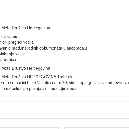
 Moto Društvo Hercegovina
moć na putu
nički pregled vozila
avanje međunarodnih dokumenata u saobraćaju
visiranje vozila
praonica
 Moto Društvo Hercegovina
o Moto Društvo HERCEGOVINA Trebinje
zimo se u ulici Luke Vukalovića br.79, vidi mapa gore i svakodnevno v
imo na usluzi po pitanju svih auto djelatnosti.