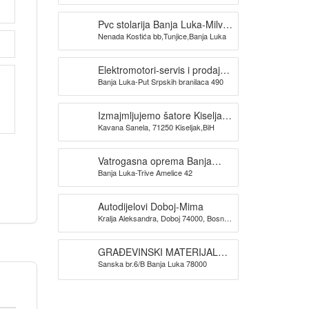
Pvc stolarija Banja Luka-Milva
Nenada Kostića bb,Tunjice,Banja Luka
doo
Elektromotori-servis i prodaja
Banja Luka-Put Srpskih branilaca 490
TRIDAK ELEKTRO
Izmajmljujemo šatore Kiseljak-
Kavana Sanela, 71250 Kiseljak,BiH
KAVANA SANELA
Vatrogasna oprema Banja
Banja Luka-Trive Amelice 42
Luka -SPAS doo
Autodijelovi Doboj-Mima
Kralja Aleksandra, Doboj 74000, Bosna i
Hercegovina
GRAĐEVINSKI MATERIJAL
Sanska br.6/B Banja Luka 78000
BANJA LUKA TIM PROMET
DOO