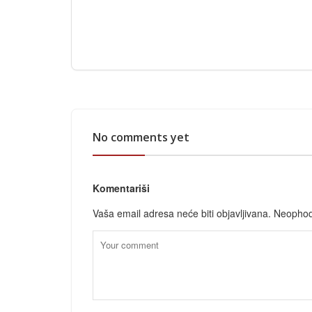
No comments yet
Komentariši
Vaša email adresa neće biti objavljivana.
Neophod