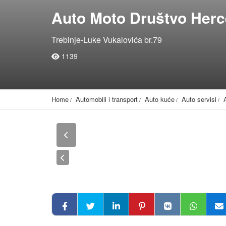
Auto Moto Društvo Herc
Trebinje-Luke Vukalovića br.79
1139
Home
Automobili i transport
Auto kuće
Auto servisi