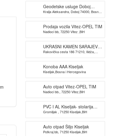
Geodetske usluge Doboj
Kralja Aleksandra, Doboj 74000, Bosna i
GEOKONIKA
Hercegovina
Prodaja vozila Vitez-OPEL TIM
Nadioci bb, 72250 Vitez ,BiH
UKRASNI KAMEN SARAJEVO-
Rakovička cesta 186 71210, Ilidža,
KAMEN DIZAJN SARAJEVO
Sarajevo
Konoba AAA Kiseljak
Kiseljak,Bosna i Hercegovina
Auto otpad Vitez-OPEL TIM
am
Nadioci bb., 72250 Vitez,BiH
PVC I AL Kiseljak- stolarija
Gromiljak , 71250 Kiseljak,BiH
BAUPLAST
Auto otpad Šiljo Kiseljak
Potkraj bb, 71250 Kiseljak,BiH