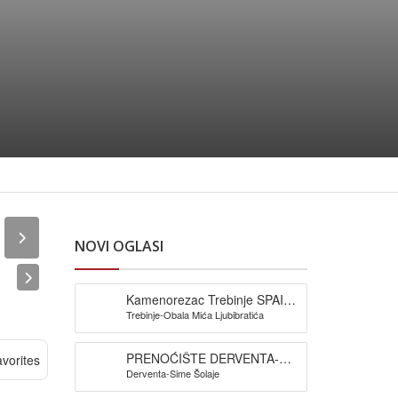
NOVI OGLASI
Kamenorezac Trebinje SPAIĆ-
Trebinje-Obala Mića Ljubibratića
izrada spomenika
PRENOĆIŠTE DERVENTA-
vorites
Derventa-Sime Šolaje
Pansion Šljuka