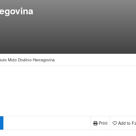
egovina
Auto Moto Društvo Hercegovina
Print
Add to Fa