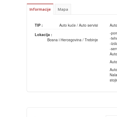
Informacije
Mapa
TIP :
Auto kuće
/
Auto servisi
Auto
-po
Lokacija :
-teh
Bosna i Hercegovina
/
Trebinje
-izd
-ser
Auto
Auto
Aut
Nala
stoj