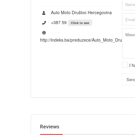
Auto Moto Društvo Hercegovina
+387 59
Click to see
http://indeks.ba/preduzece/Auto_Moto_Društv
I 
Sen
Reviews