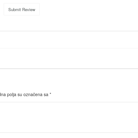
Submit Review
na polja su označena sa
*