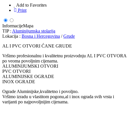
Add to Favorites
Print
Informacije
Mapa
TIP :
Aluminijumska stolarija
Lokacija :
Bosna i Hercegovina
/
Grude
AL I PVC OTVORI ĆANE GRUDE
Vršimo profesionalnu i kvalitetnu proizvodnju AL I PVC OTVORA
po veoma povoljnim cijenama.
ALUMINIJUMSKI OTVORI
PVC OTVORI
ALUMINIJSKE OGRADE
INOX OGRADE
Ograde Aluminijske,kvalitetno i povoljno.
Vršimo izradu u vlastitom pogonu,al i inox ograda svih vrsta i
varijanti po najpovoljnijim cijenama.