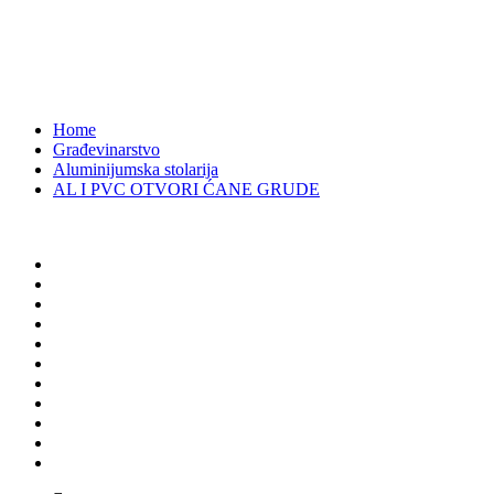
AL I PVC OTVORI ĆANE GRUDE
Višnjica,Grude, Bosna i Hercegovina
1716
Home
Građevinarstvo
Aluminijumska stolarija
AL I PVC OTVORI ĆANE GRUDE