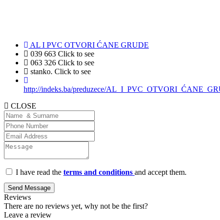
AL I PVC OTVORI ĆANE GRUDE
039 663
Click to see
063 326
Click to see
stanko.
Click to see
http://indeks.ba/preduzece/AL_I_PVC_OTVORI_ĆANE_GR
CLOSE
I have read the
terms and conditions
and accept them.
Send Message
Reviews
There are no reviews yet, why not be the first?
Leave a review