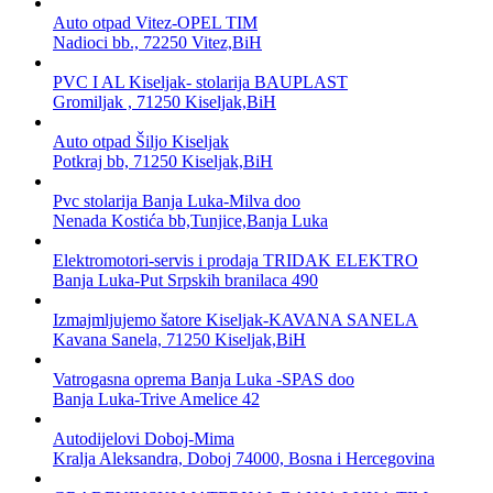
Auto otpad Vitez-OPEL TIM
Nadioci bb., 72250 Vitez,BiH
PVC I AL Kiseljak- stolarija BAUPLAST
Gromiljak , 71250 Kiseljak,BiH
Auto otpad Šiljo Kiseljak
Potkraj bb, 71250 Kiseljak,BiH
Pvc stolarija Banja Luka-Milva doo
Nenada Kostića bb,Tunjice,Banja Luka
Elektromotori-servis i prodaja TRIDAK ELEKTRO
Banja Luka-Put Srpskih branilaca 490
Izmajmljujemo šatore Kiseljak-KAVANA SANELA
Kavana Sanela, 71250 Kiseljak,BiH
Vatrogasna oprema Banja Luka -SPAS doo
Banja Luka-Trive Amelice 42
Autodijelovi Doboj-Mima
Kralja Aleksandra, Doboj 74000, Bosna i Hercegovina