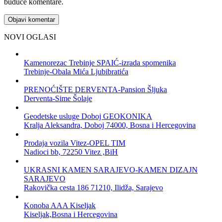
buduće komentare.
NOVI OGLASI
Kamenorezac Trebinje SPAIĆ-izrada spomenika
Trebinje-Obala Mića Ljubibratića
PRENOĆIŠTE DERVENTA-Pansion Šljuka
Derventa-Sime Šolaje
Geodetske usluge Doboj GEOKONIKA
Kralja Aleksandra, Doboj 74000, Bosna i Hercegovina
Prodaja vozila Vitez-OPEL TIM
Nadioci bb, 72250 Vitez ,BiH
UKRASNI KAMEN SARAJEVO-KAMEN DIZAJN
SARAJEVO
Rakovička cesta 186 71210, Ilidža, Sarajevo
Konoba AAA Kiseljak
Kiseljak,Bosna i Hercegovina