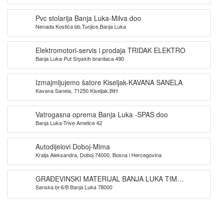
Pvc stolarija Banja Luka-Milva doo
Nenada Kostića bb,Tunjice,Banja Luka
Elektromotori-servis i prodaja TRIDAK ELEKTRO
Banja Luka-Put Srpskih branilaca 490
Izmajmljujemo šatore Kiseljak-KAVANA SANELA
Kavana Sanela, 71250 Kiseljak,BiH
Vatrogasna oprema Banja Luka -SPAS doo
Banja Luka-Trive Amelice 42
Autodijelovi Doboj-Mima
Kralja Aleksandra, Doboj 74000, Bosna i Hercegovina
GRAĐEVINSKI MATERIJAL BANJA LUKA TIM
Sanska br.6/B Banja Luka 78000
PROMET DOO