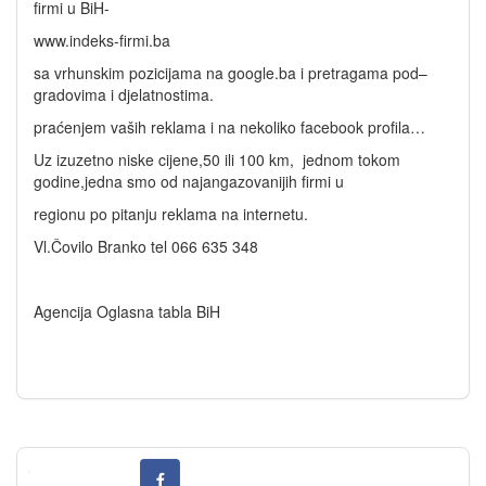
firmi u BiH-
www.indeks-firmi.ba
sa vrhunskim pozicijama na google.ba i pretragama pod–
gradovima i djelatnostima.
praćenjem vaših reklama i na nekoliko facebook profila…
Uz izuzetno niske cijene,50 ili 100 km, jednom tokom
godine,jedna smo od najangazovanijih firmi u
regionu po pitanju reklama na internetu.
Vl.Čovilo Branko tel 066 635 348
Agencija Oglasna tabla BiH