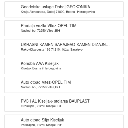
Geodetske usluge Doboj GEOKONIKA
Kralja Aleksandra, Doboj 74000, Bosna i Hercegovina
Prodaja vozila Vitez-OPEL TIM
Nadioci bb, 72250 Vitez ,BiH
UKRASNI KAMEN SARAJEVO-KAMEN DIZAJN
Rakovička cesta 186 71210, Ilidža, Sarajevo
SARAJEVO
Konoba AAA Kiseljak
Kiseljak,Bosna i Hercegovina
Auto otpad Vitez-OPEL TIM
Nadioci bb., 72250 Vitez,BiH
PVC I AL Kiseljak- stolarija BAUPLAST
Gromiljak , 71250 Kiseljak,BiH
Auto otpad Šiljo Kiseljak
Potkraj bb, 71250 Kiseljak,BiH