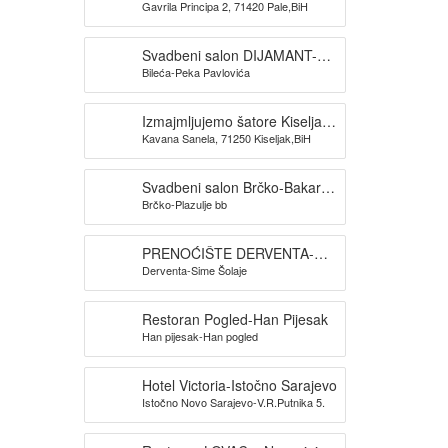
Gavrila Principa 2, 71420 Pale,BiH
BOLERO
Svadbeni salon DIJAMANT-
Bileća-Peka Pavlovića
Bileća
Izmajmljujemo šatore Kiseljak-
Kavana Sanela, 71250 Kiseljak,BiH
KAVANA SANELA
Svadbeni salon Brčko-Bakarni
Brčko-Plazulje bb
lonac
PRENOĆIŠTE DERVENTA-
Derventa-Sime Šolaje
Pansion Šljuka
Restoran Pogled-Han Pijesak
Han pijesak-Han pogled
Hotel Victoria-Istočno Sarajevo
Istočno Novo Sarajevo-V.R.Putnika 5.