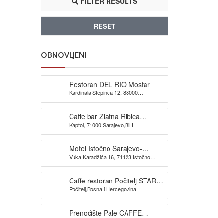
FILTER RESULTS
RESET
OBNOVLJENI
Restoran DEL RIO Mostar
Kardinala Stepinca 12, 88000
Mostar,Bosna i Hercegovina
Caffe bar Zlatna Ribica
Kaptol, 71000 Sarajevo,BiH
Sarajevo
Motel Istočno Sarajevo-
Vuka Karadžića 16, 71123 Istočno
TOPALOVIĆ
Sarajevo,BiH
Caffe restoran Počitelj STARI
Počitelj,Bosna i Hercegovina
GRAD
Prenoćište Pale CAFFE