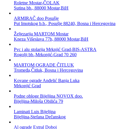
Roletne Mostar-ČOLAK
Sutina bb., 88000 Mostar,BiH
ARMIRAČ doo Posušje
Put Imotskog b.b., Posušje 88240, Bosna i Hercegovina
Željezarija MARTOM Mostar
Kneza Višeslava 77b, 88000 Mostar,BiH
Pvc i alu stolarija Mrknjić Grad-BIS-ASTRA
Rogolji bb.,Mrkonjić-Grad 70 260
MARTOM OGRADE ČITLUK
Tromeđa,Čitluk, Bosna i Hercegovina
Kovane ograde Anđelić Banja Luka
Mrkonjić Grad
Podne obloge Bijeljina NOVOX doo.
Bijeljina-Miloša Obilića 79
Laminati Luis Bijeljina
Bijeljina-Stefana Dečanskog
Al ograde Extral Doboj