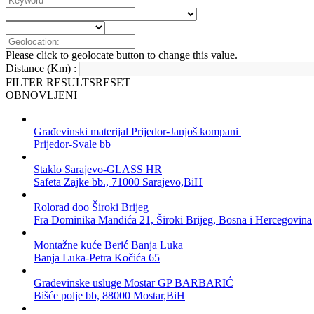
Please click to geolocate button to change this value.
Distance (Km) :
FILTER RESULTS
RESET
OBNOVLJENI
Građevinski materijal Prijedor-Janjoš kompani
Prijedor-Svale bb
Staklo Sarajevo-GLASS HR
Safeta Zajke bb., 71000 Sarajevo,BiH
Rolorad doo Široki Brijeg
Fra Dominika Mandića 21, Široki Brijeg, Bosna i Hercegovina
Montažne kuće Berić Banja Luka
Banja Luka-Petra Kočića 65
Građevinske usluge Mostar GP BARBARIĆ
Bišće polje bb, 88000 Mostar,BiH