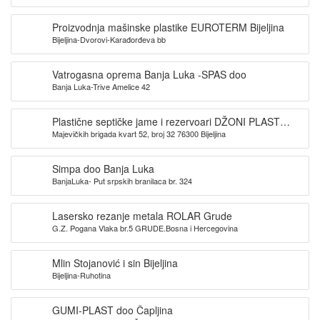
Proizvodnja mašinske plastike EUROTERM Bijeljina
Bijeljina-Dvorovi-Karađorđeva bb
Vatrogasna oprema Banja Luka -SPAS doo
Banja Luka-Trive Amelice 42
Plastične septičke jame i rezervoari DŽONI PLAST
Majevičkih brigada kvart 52, broj 32 76300 Bijeljina
Bijeljina
Simpa doo Banja Luka
BanjaLuka- Put srpskih branilaca br. 324
Lasersko rezanje metala ROLAR Grude
G.Z. Pogana Vlaka br.5 GRUDE.Bosna i Hercegovina
Mlin Stojanović i sin Bijeljina
Bijeljina-Ruhotina
GUMI-PLAST doo Čapljina