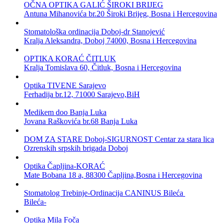
OČNA OPTIKA GALIĆ ŠIROKI BRIJEG
Antuna Mihanovića br.20 Široki Brijeg, Bosna i Hercegovina
Stomatološka ordinacija Doboj-dr Stanojević
Kralja Aleksandra, Doboj 74000, Bosna i Hercegovina
OPTIKA KORAĆ ČITLUK
Kralja Tomislava 60, Čitluk, Bosna i Hercegovina
Optika TIVENE Sarajevo
Ferhadija br.12, 71000 Sarajevo,BiH
Medikem doo Banja Luka
Jovana Raškovića br.68 Banja Luka
DOM ZA STARE Doboj-SIGURNOST Centar za stara lica
Ozrenskih srpskih brigada Doboj
Optika Čapljina-KORAĆ
Mate Bobana 18 a, 88300 Čapljina,Bosna i Hercegovina
Stomatolog Trebinje-Ordinacija CANINUS Bileća
Bileća-
Optika Mila Foča