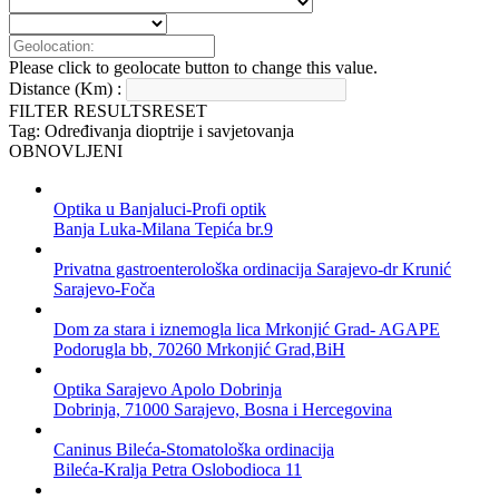
Please click to geolocate button to change this value.
Distance (Km) :
FILTER RESULTS
RESET
Tag: Određivanja dioptrije i savjetovanja
OBNOVLJENI
Optika u Banjaluci-Profi optik
Banja Luka-Milana Tepića br.9
Privatna gastroenterološka ordinacija Sarajevo-dr Krunić
Sarajevo-Foča
Dom za stara i iznemogla lica Mrkonjić Grad- AGAPE
Podorugla bb, 70260 Mrkonjić Grad,BiH
Optika Sarajevo Apolo Dobrinja
Dobrinja, 71000 Sarajevo, Bosna i Hercegovina
Caninus Bileća-Stomatološka ordinacija
Bileća-Kralja Petra Oslobodioca 11